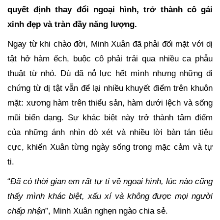
quyết định thay đổi ngoại hình, trở thành cô gái
xinh đẹp và tràn đầy năng lượng.
Ngay từ khi chào đời, Minh Xuân đã phải đối mặt với dị
tật hở hàm ếch, buộc cô phải trải qua nhiều ca phẫu
thuật từ nhỏ. Dù đã nỗ lực hết mình nhưng những di
chứng từ dị tật vẫn để lại nhiều khuyết điểm trên khuôn
mặt: xương hàm trên thiểu sản, hàm dưới lệch và sống
mũi biến dạng. Sự khác biệt này trở thành tâm điểm
của những ánh nhìn dò xét và nhiều lời bàn tán tiêu
cực, khiến Xuân từng ngày sống trong mặc cảm và tự
ti.
“
Đã có thời gian em rất tự ti về ngoại hình, lúc nào cũng
thấy mình khác biệt, xấu xí và không được mọi người
chấp nhận
”, Minh Xuân nghẹn ngào chia sẻ.