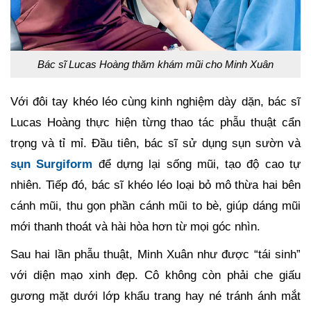
Bác sĩ Lucas Hoàng thăm khám mũi cho Minh Xuân
Với đôi tay khéo léo cùng kinh nghiệm dày dặn, bác sĩ
Lucas Hoàng thực hiện từng thao tác phẫu thuật cẩn
trọng và tỉ mỉ. Đầu tiên, bác sĩ sử dụng sụn sườn và
sụn Surgiform
để dựng lại sống mũi, tạo độ cao tự
nhiên. Tiếp đó, bác sĩ khéo léo loại bỏ mô thừa hai bên
cánh mũi, thu gọn phần cánh mũi to bè, giúp dáng mũi
mới thanh thoát và hài hòa hơn từ mọi góc nhìn.
Sau hai lần phẫu thuật, Minh Xuân như được “tái sinh”
với diện mạo xinh đẹp. Cô không còn phải che giấu
gương mặt dưới lớp khẩu trang hay né tránh ánh mắt