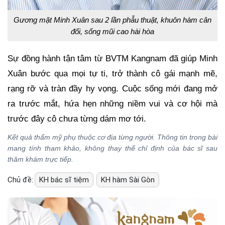
Gương mặt Minh Xuân sau 2 lần phẫu thuật, khuôn hàm cân
đối, sống mũi cao hài hòa
Sự đồng hành tận tâm từ BVTM Kangnam đã giúp Minh
Xuân bước qua mọi tự ti, trở thành cô gái mạnh mẽ,
rạng rỡ và tràn đầy hy vọng. Cuộc sống mới đang mở
ra trước mắt, hứa hẹn những niềm vui và cơ hội mà
trước đây cô chưa từng dám mơ tới.
Kết quả thẩm mỹ phụ thuộc cơ địa từng người. Thông tin trong bài
mang tính tham khảo, không thay thế chỉ định của bác sĩ sau
thăm khám trực tiếp.
Chủ đề:
KH bác sĩ tiệm
KH hàm Sài Gòn