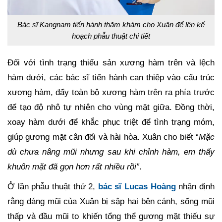
Bác sĩ Kangnam tiến hành thăm khám cho Xuân để lên kế
hoạch phẫu thuật chi tiết
Đối với tình trạng thiểu sản xương hàm trên và lệch
hàm dưới, các bác sĩ tiến hành can thiệp vào cấu trúc
xương hàm, đẩy toàn bộ xương hàm trên ra phía trước
để tạo độ nhô tự nhiên cho vùng mặt giữa. Đồng thời,
xoay hàm dưới để khắc phục triệt để tình trạng móm,
giúp gương mặt cân đối và hài hòa. Xuân cho biết “
Mặc
dù chưa nâng mũi nhưng sau khi chỉnh hàm, em thấy
khuôn mặt đã gọn hơn rất nhiều rồi”
.
Ở lần phẫu thuật thứ 2,
bác sĩ Lucas Hoàng
nhận định
rằng dáng mũi của Xuân bị sập hai bên cánh, sống mũi
thấp và đầu mũi to khiến tổng thể gương mặt thiếu sự