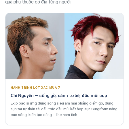
quả phụ thuộc cơ địa từng người.
HÀNH TRÌNH LỘT XÁC MÙA 7
Chí Nguyện — sống gồ, cánh to bè, đầu mũi cụp
Ekip bác sĩ ứng dụng sóng siêu âm mài phẳng điểm gồ, dùng
sụn tai tự thân tái cấu trúc đầu mũi kết hợp sụn Surgiform nâng
cao sống, kiến tạo dáng L-line nam tính.