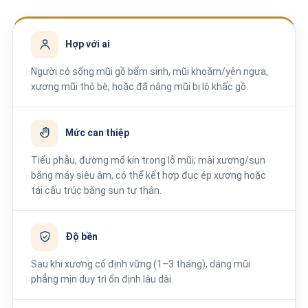
Hợp với ai
Người có sống mũi gồ bẩm sinh, mũi khoằm/yên ngựa,
xương mũi thô bè, hoặc đã nâng mũi bị lộ khấc gồ.
Mức can thiệp
Tiểu phẫu, đường mổ kín trong lỗ mũi; mài xương/sụn
bằng máy siêu âm, có thể kết hợp đục ép xương hoặc
tái cấu trúc bằng sụn tự thân.
Độ bền
Sau khi xương cố định vững (1–3 tháng), dáng mũi
phẳng mịn duy trì ổn định lâu dài.