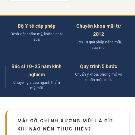
Bộ Y tế cấp phép
Chuyên khoa mũi từ
2012
Bệnh viện thẩm mỹ, không phải
spa
Hơn 10 giải pháp nâng mũi,
sửa mũi
Bác sĩ 10–25 năm kinh
Quy trình 5 bước
nghiệm
Chuẩn y khoa, phòng mổ vô
khuẩn một chiều
Chuyên gia đầu ngành thẩm
mỹ mũi
MÀI GỒ CHỈNH XƯƠNG MŨI LÀ GÌ?
KHI NÀO NÊN THỰC HIỆN?