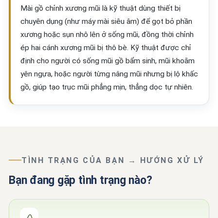
Mài gồ chỉnh xương mũi là kỹ thuật dùng thiết bị
chuyên dụng (như máy mài siêu âm) để gọt bỏ phần
xương hoặc sụn nhô lên ở sống mũi, đồng thời chỉnh
ép hai cánh xương mũi bị thô bè. Kỹ thuật được chỉ
định cho người có sống mũi gồ bẩm sinh, mũi khoằm
yên ngựa, hoặc người từng nâng mũi nhưng bị lộ khấc
gồ, giúp tạo trục mũi phẳng mịn, thẳng dọc tự nhiên.
TÌNH TRẠNG CỦA BẠN → HƯỚNG XỬ LÝ
Bạn đang gặp tình trạng nào?