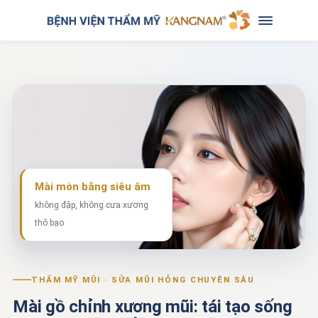
Mài mòn bằng siêu âm
không đập, không cưa xương
thô bạo
THẨM MỸ MŨI · SỬA MŨI HỎNG CHUYÊN SÂU
Mài gồ chỉnh xương mũi: tái tạo sống