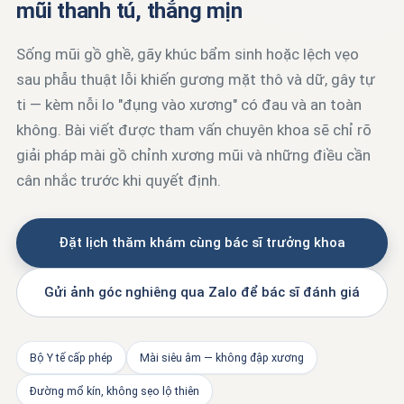
mũi thanh tú, thẳng mịn
Sống mũi gồ ghề, gãy khúc bẩm sinh hoặc lệch vẹo
sau phẫu thuật lỗi khiến gương mặt thô và dữ, gây tự
ti — kèm nỗi lo "đụng vào xương" có đau và an toàn
không. Bài viết được tham vấn chuyên khoa sẽ chỉ rõ
giải pháp mài gồ chỉnh xương mũi và những điều cần
cân nhắc trước khi quyết định.
Đặt lịch thăm khám cùng bác sĩ trưởng khoa
Gửi ảnh góc nghiêng qua Zalo để bác sĩ đánh giá
Bộ Y tế cấp phép
Mài siêu âm — không đập xương
Đường mổ kín, không sẹo lộ thiên