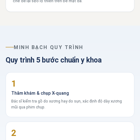
chế để lại sẹo lộ thiên trên bề mặt da.
MINH BẠCH QUY TRÌNH
Quy trình 5 bước chuẩn y khoa
1
Thăm khám & chụp X-quang
Bác sĩ kiểm tra gồ do xương hay do sụn, xác định độ dày xương
mũi qua phim chụp.
2