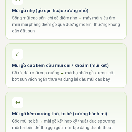
Mũi gồ nhẹ (gồ sụn hoặc xương nhỏ)
Sống mũi cao sẵn, chỉ gồ điểm nhỏ
→
máy mài siêu âm
mini mài phẳng điểm gồ qua đường mổ kín, thường không
cần đặt sụn.
Mũi gồ cao kèm đầu mũi dài / khoằm (mũi két)
Gồ rõ, đầu mũi cụp xuống
→
mài hạ phần gồ xương, cắt
bớt sụn vách ngăn thừa và dựng lại đầu mũi cao bay.
Mũi gồ kèm xương thô, to bè (xương bánh mì)
Gốc mũi to bè
→
mài gồ kết hợp kỹ thuật đục ép xương
mũi hai bên để thu gọn gốc mũi, tạo dáng thanh thoát.