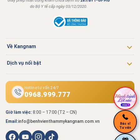
Giấy phép hoạt động khám chữa bệnh số
287/BYT-GPHĐ
do Bộ Y tế cấp ngày 03/12/2020.
Về Kangnam
Dịch vụ nổi bật
Hotline tư vấn 24/7
0968.999.777
Giờ làm việc:
8:00 – 17:00 (T2 – CN)
Email:
info@benhvienthammykangnam.com.vn
Bác sĩ
Tư vấn