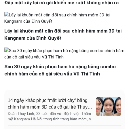
Đập mặt xây lại cô gái khiến mẹ ruột không nhận ra
Lấy lại khuôn mặt cân đối sau chỉnh hàm móm 3D tại
Kangnam của Đình Quyết
Sau 30 ngày khắc phục hàm hô nặng bằng combo
chỉnh hàm của cô gái siêu vẩu Vũ Thị Tình
14 ngày khắc phục “mặt lưỡi cày” bằng
chỉnh hàm móm 3D của cô gái trẻ Thùy
Linh
Đoàn Thùy Linh, 22 tuổi, đến với Bệnh viện Thẩm
mỹ Kangnam Hà Nội trong tình trạng hàm móm, sai
khớp cắn những vấn đề ảnh hưởng không nhỏ đến