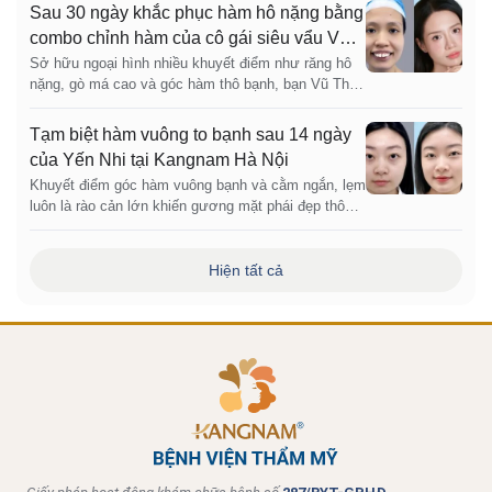
cả thẩm mỹ lẫn chức năng ăn nhai. Sau 14 ngày,
Sau 30 ngày khắc phục hàm hô nặng bằng
kết quả trả lại cho cô góc nghiêng thanh thoát, khớp
combo chỉnh hàm của cô gái siêu vẩu Vũ
cắn chuẩn và gương mặt dần vào form tự nhiên.
Thị Tình
Sở hữu ngoại hình nhiều khuyết điểm như răng hô
nặng, gò má cao và góc hàm thô bạnh, bạn Vũ Thị
Tình (30 tuổi) đã phải sống trong nỗi mặc cảm triền
miên suốt nhiều năm. Tuy nhiên, quyết định thực
Tạm biệt hàm vuông to bạnh sau 14 ngày
hiện đại phẫu hàm mặt tại Bệnh viện Thẩm mỹ
của Yến Nhi tại Kangnam Hà Nội
Kangnam đã giúp Tình thay đổi hoàn toàn diện mạo
Khuyết điểm góc hàm vuông bạnh và cằm ngắn, lẹm
và cuộc đời.
luôn là rào cản lớn khiến gương mặt phái đẹp thô
cứng, mất đi nét nữ tính. Để khắc phục triệt để tình
trạng này, khách hàng Yến Nhi đã quyết định lựa
chọn chỉnh hàm. Chỉ sau 14 ngày thực hiện combo
Hiện tất cả
Gọt hàm V-line và Trượt cằm dưới bàn tay khéo léo
của Bác sĩ Vũ Hữu Chỉnh tại Bệnh viện Thẩm mỹ
Kangnam Hà Nội, Yến Nhi đã sở hữu diện mạo mới
thon gọn và cân đối ấn tượng.