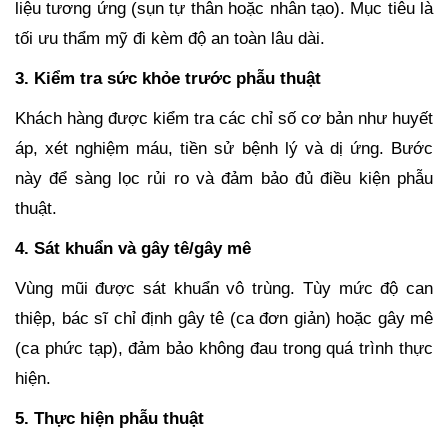
liệu tương ứng (sụn tự thân hoặc nhân tạo). Mục tiêu là
tối ưu thẩm mỹ đi kèm độ an toàn lâu dài.
3. Kiểm tra sức khỏe trước phẫu thuật
Khách hàng được kiểm tra các chỉ số cơ bản như huyết
áp, xét nghiệm máu, tiền sử bệnh lý và dị ứng. Bước
này để sàng lọc rủi ro và đảm bảo đủ điều kiện phẫu
thuật.
4. Sát khuẩn và gây tê/gây mê
Vùng mũi được sát khuẩn vô trùng. Tùy mức độ can
thiệp, bác sĩ chỉ định gây tê (ca đơn giản) hoặc gây mê
(ca phức tạp), đảm bảo không đau trong quá trình thực
hiện.
5. Thực hiện phẫu thuật