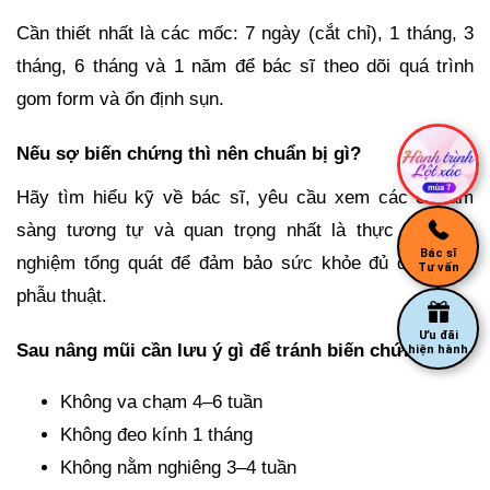
Cần thiết nhất là các mốc: 7 ngày (cắt chỉ), 1 tháng, 3
tháng, 6 tháng và 1 năm để bác sĩ theo dõi quá trình
gom form và ổn định sụn.
Nếu sợ biến chứng thì nên chuẩn bị gì?
Hãy tìm hiểu kỹ về bác sĩ, yêu cầu xem các ca lâm
sàng tương tự và quan trọng nhất là thực hiện xét
Bác sĩ
nghiệm tổng quát để đảm bảo sức khỏe đủ điều kiện
Tư vấn
phẫu thuật.
Ưu đãi
Sau nâng mũi cần lưu ý gì để tránh biến chứng?
hiện hành
Không va chạm 4–6 tuần
Không đeo kính 1 tháng
Không nằm nghiêng 3–4 tuần