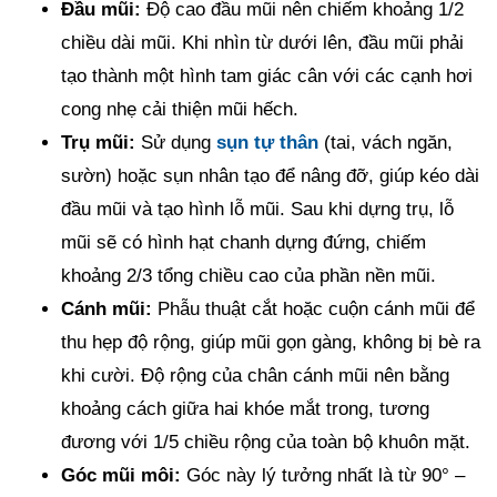
Đầu mũi:
Độ cao đầu mũi nên chiếm khoảng 1/2
chiều dài mũi. Khi nhìn từ dưới lên, đầu mũi phải
tạo thành một hình tam giác cân với các cạnh hơi
cong nhẹ cải thiện mũi hếch.
Trụ mũi:
Sử dụng
sụn tự thân
(tai, vách ngăn,
sườn) hoặc sụn nhân tạo để nâng đỡ, giúp kéo dài
đầu mũi và tạo hình lỗ mũi. Sau khi dựng trụ, lỗ
mũi sẽ có hình hạt chanh dựng đứng, chiếm
khoảng 2/3 tổng chiều cao của phần nền mũi.
Cánh mũi:
Phẫu thuật cắt hoặc cuộn cánh mũi để
thu hẹp độ rộng, giúp mũi gọn gàng, không bị bè ra
khi cười. Độ rộng của chân cánh mũi nên bằng
khoảng cách giữa hai khóe mắt trong, tương
đương với 1/5 chiều rộng của toàn bộ khuôn mặt.
Góc mũi môi:
Góc này lý tưởng nhất là từ 90° –