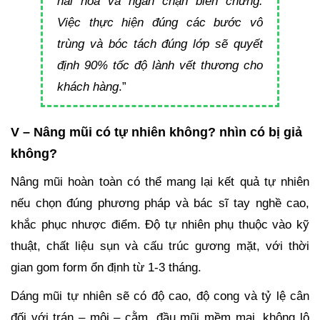
hài hòa và ngăn chặn biến chứng.
Việc thực hiện đúng các bước vô
trùng và bóc tách đúng lớp sẽ quyết
định 90% tốc độ lành vết thương cho
khách hàng
.”
V – Nâng mũi có tự nhiên không? nhìn có bị giả
không?
Nâng mũi hoàn toàn có thể mang lại kết quả tự nhiên
nếu chọn đúng phương pháp và bác sĩ tay nghề cao,
khắc phục nhược điểm. Độ tự nhiên phụ thuộc vào kỹ
thuật, chất liệu sụn và cấu trúc gương mặt, với thời
gian gom form ổn định từ 1-3 tháng.
Dáng mũi tự nhiên sẽ có độ cao, độ cong và tỷ lệ cân
đối với trán – môi – cằm, đầu mũi mềm mại, không lộ