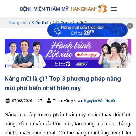
Trang chủ
/
Kiến thức
/
Thẩm mỹ mũi
/
✕
Nâng mũi là gì? Top 3 phương pháp nâng
mũi phổ biến nhất hiện nay
07/08/2026 - 1:27
Tham vấn y khoa:
Nguyễn Văn Huyên
Nâng mũi là phương pháp thẩm mỹ nhằm thay đổi hình
dáng, độ cao và cấu trúc mũi, tạo dáng mũi cao, thẳng,
hài hòa với khuôn mặt. Có thể nâng mũi bằng tiêm filler