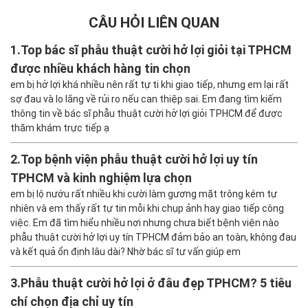
CÂU HỎI LIÊN QUAN
1.
Top bác sĩ phẫu thuật cười hở lợi giỏi tại TPHCM
được nhiều khách hàng tin chọn
em bị hở lợi khá nhiều nên rất tự ti khi giao tiếp, nhưng em lại rất
sợ đau và lo lắng về rủi ro nếu can thiệp sai. Em đang tìm kiếm
thông tin về bác sĩ phẫu thuật cười hở lợi giỏi TPHCM để được
thăm khám trực tiếp ạ
2.
Top bệnh viện phẫu thuật cười hở lợi uy tín
TPHCM và kinh nghiệm lựa chọn
em bị lộ nướu rất nhiều khi cười làm gương mặt trông kém tự
nhiên và em thấy rất tự tin mỗi khi chụp ảnh hay giao tiếp công
việc. Em đã tìm hiểu nhiều nơi nhưng chưa biết bệnh viện nào
phẫu thuật cười hở lợi uy tín TPHCM đảm bảo an toàn, không đau
và kết quả ổn định lâu dài? Nhờ bác sĩ tư vấn giúp em
3.
Phẫu thuật cười hở lợi ở đâu đẹp TPHCM? 5 tiêu
chí chọn địa chỉ uy tín