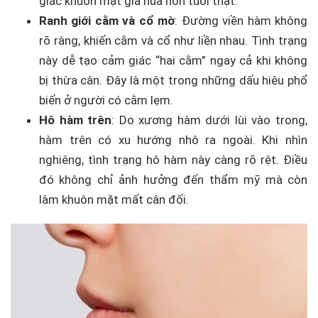
giác khuôn mặt già nua hơn tuổi thật.
Ranh giới cằm và cổ mờ
: Đường viền hàm không
rõ ràng, khiến cằm và cổ như liền nhau. Tình trạng
này dễ tạo cảm giác “hai cằm” ngay cả khi không
bị thừa cân. Đây là một trong những dấu hiệu phổ
biến ở người có cằm lẹm.
Hô hàm trên
: Do xương hàm dưới lùi vào trong,
hàm trên có xu hướng nhô ra ngoài. Khi nhìn
nghiêng, tình trạng hô hàm này càng rõ rệt. Điều
đó không chỉ ảnh hưởng đến thẩm mỹ mà còn
làm khuôn mặt mất cân đối.