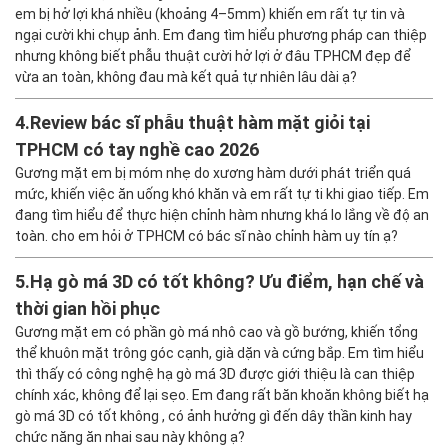
em bị hở lợi khá nhiều (khoảng 4–5mm) khiến em rất tự tin và
ngại cười khi chụp ảnh. Em đang tìm hiểu phương pháp can thiệp
nhưng không biết phẫu thuật cười hở lợi ở đâu TPHCM đẹp để
vừa an toàn, không đau mà kết quả tự nhiên lâu dài ạ?
4.
Review bác sĩ phẫu thuật hàm mặt giỏi tại
TPHCM có tay nghề cao 2026
Gương mặt em bị móm nhẹ do xương hàm dưới phát triển quá
mức, khiến việc ăn uống khó khăn và em rất tự ti khi giao tiếp. Em
đang tìm hiểu để thực hiện chỉnh hàm nhưng khá lo lắng về độ an
toàn. cho em hỏi ở TPHCM có bác sĩ nào chỉnh hàm uy tín ạ?
5.
Hạ gò má 3D có tốt không? Ưu điểm, hạn chế và
thời gian hồi phục
Gương mặt em có phần gò má nhô cao và gồ bướng, khiến tổng
thể khuôn mặt trông góc cạnh, già dặn và cứng bắp. Em tìm hiểu
thì thấy có công nghệ hạ gò má 3D được giới thiệu là can thiệp
chính xác, không để lại sẹo. Em đang rất băn khoăn không biết hạ
gò má 3D có tốt không , có ảnh hưởng gì đến dây thần kinh hay
chức năng ăn nhai sau này không ạ?