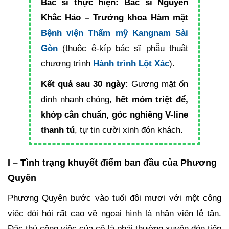
Bác sĩ thực hiện:
Bác sĩ Nguyễn
Khắc Hảo – Trưởng khoa Hàm mặt
Bệnh viện Thẩm mỹ Kangnam Sài
Gòn
(thuộc ê-kíp bác sĩ phẫu thuật
chương trình
Hành trình Lột Xác
).
Kết quả sau 30 ngày:
Gương mặt ổn
định nhanh chóng,
hết móm triệt để,
khớp cắn chuẩn, góc nghiêng V-line
thanh tú
, tự tin cười xinh đón khách.
I – Tình trạng khuyết điểm ban đầu của Phương
Quyên
Phương Quyên bước vào tuổi đôi mươi với một công
việc đòi hỏi rất cao về ngoại hình là nhân viên lễ tân.
Đặc thù công việc của cô là phải thường xuyên đón tiếp