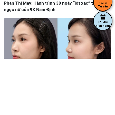
Phan Thị May: Hành trình 30 ngày “lột xác” thành
Bác sĩ
Tư vấn
ngọc nữ của 9X Nam Định
Ưu đãi
hiện hành
Chỉnh hình hàm hô nặng: 30 ngày thay đổi ngoạn
mục của Ngọc Trâm tại Kangnam Sài Gòn
14 ngày khắc phục “mặt lưỡi cày” bằng