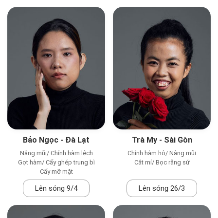
Bảo Ngọc - Đà Lạt
Trà My - Sài Gòn
Nâng mũi/ Chỉnh hàm lệch
Chỉnh hàm hô/ Nâng mũi
Gọt hàm/ Cấy ghép trung bì
Cắt mí/ Bọc răng sứ
Cấy mỡ mặt
Lên sóng 9/4
Lên sóng 26/3