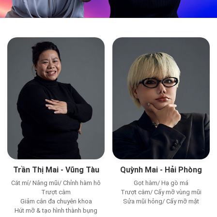
Trần Thị Mai - Vũng Tàu
Quỳnh Mai - Hải Phòng
Cắt mí/ Nâng mũi/ Chỉnh hàm hô
Gọt hàm/ Hạ gò má
Trượt cằm
Trượt cằm/ Cấy mỡ vùng mũi
Giảm cân đa chuyên khoa
Sửa mũi hỏng/ Cấy mỡ mặt
Hút mỡ & tạo hình thành bụng