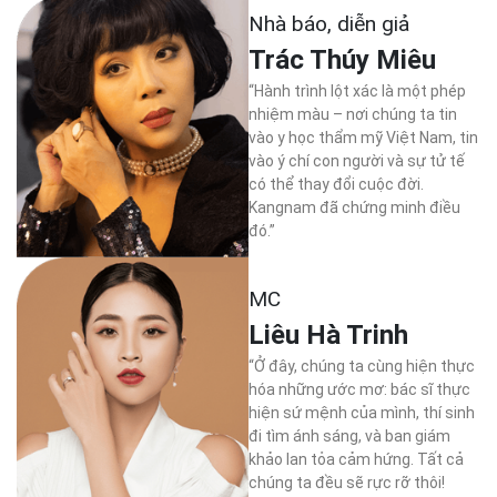
Nhà báo, diễn giả
Trác Thúy Miêu
“Hành trình lột xác là một phép
nhiệm màu – nơi chúng ta tin
vào y học thẩm mỹ Việt Nam, tin
vào ý chí con người và sự tử tế
có thể thay đổi cuộc đời.
Kangnam đã chứng minh điều
đó.”
MC
Liêu Hà Trinh
“Ở đây, chúng ta cùng hiện thực
hóa những ước mơ: bác sĩ thực
hiện sứ mệnh của mình, thí sinh
đi tìm ánh sáng, và ban giám
khảo lan tỏa cảm hứng. Tất cả
chúng ta đều sẽ rực rỡ thôi!