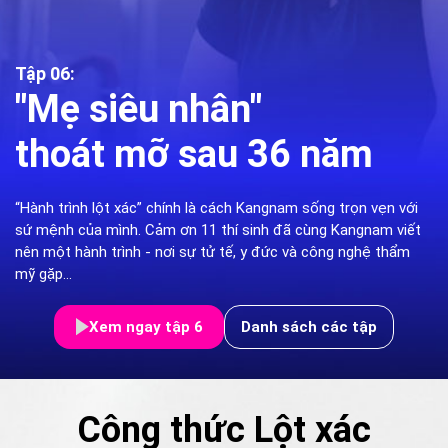
Tập 06:
"Mẹ siêu nhân"
thoát mỡ sau 36 năm
“Hành trình lột xác” chính là cách Kangnam sống trọn vẹn với
sứ mệnh của mình. Cảm ơn 11 thí sinh đã cùng Kangnam viết
nên một hành trình - nơi sự tử tế, y đức và công nghệ thẩm
mỹ gặp...
Xem ngay tập 6
Danh sách các tập
Công thức Lột xác
Công thức Lột xác
Công thức Lột xác
Công thức Lột xác
Công thức Lột xác
Công thức Lột xác