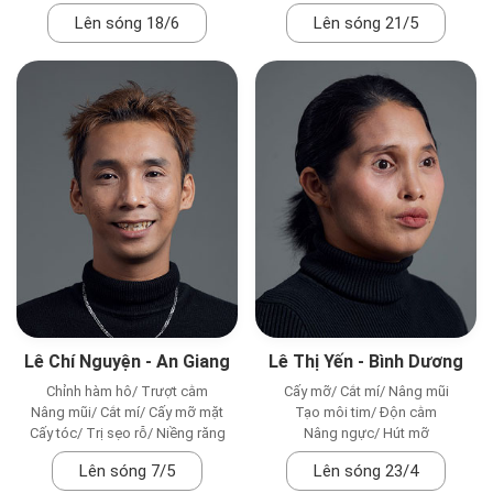
Lên sóng 18/6
Lên sóng 21/5
Lê Chí Nguyện - An Giang
Lê Thị Yến - Bình Dương
Chỉnh hàm hô/ Trượt cằm
Cấy mỡ/ Cắt mí/ Nâng mũi
Nâng mũi/ Cắt mí/ Cấy mỡ mặt
Tạo môi tim/ Độn cằm
Cấy tóc/ Trị sẹo rỗ/ Niềng răng
Nâng ngực/ Hút mỡ
Lên sóng 7/5
Lên sóng 23/4