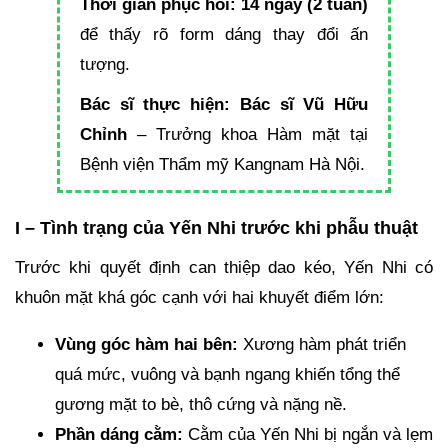
Thời gian phục hồi:
14 ngày (2 tuần)
để thấy rõ form dáng thay đổi ấn
tượng.
Bác sĩ thực hiện:
Bác sĩ Vũ Hữu
Chỉnh
– Trưởng khoa Hàm mặt tại
Bệnh viện Thẩm mỹ Kangnam Hà Nội.
I – Tình trạng của Yến Nhi trước khi phẫu thuật
Trước khi quyết định can thiệp dao kéo, Yến Nhi có
khuôn mặt khá góc cạnh với hai khuyết điểm lớn:
Vùng góc hàm hai bên:
Xương hàm phát triển
quá mức, vuông và bạnh ngang khiến tổng thể
gương mặt to bè, thô cứng và nặng nề.
Phần dáng cằm:
Cằm của Yến Nhi bị ngắn và lẹm