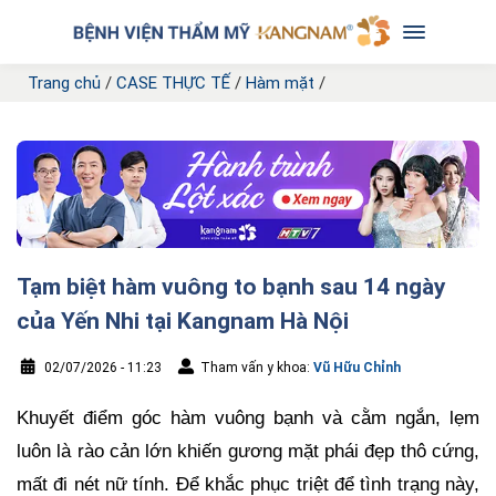
Trang chủ
/
CASE THỰC TẾ
/
Hàm mặt
/
Tạm biệt hàm vuông to bạnh sau 14 ngày
của Yến Nhi tại Kangnam Hà Nội
02/07/2026 - 11:23
Tham vấn y khoa:
Vũ Hữu Chỉnh
Khuyết điểm góc hàm vuông bạnh và cằm ngắn, lẹm
luôn là rào cản lớn khiến gương mặt phái đẹp thô cứng,
mất đi nét nữ tính. Để khắc phục triệt để tình trạng này,