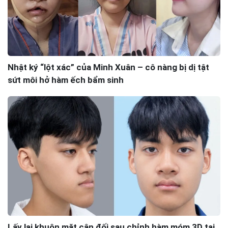
Nhật ký “lột xác” của Minh Xuân – cô nàng bị dị tật
sứt môi hở hàm ếch bẩm sinh
Lấy lại khuôn mặt cân đối sau chỉnh hàm móm 3D tại