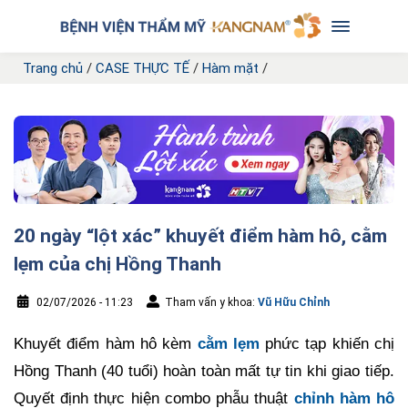
Trang chủ
/
CASE THỰC TẾ
/
Hàm mặt
/
20 ngày “lột xác” khuyết điểm hàm hô, cằm
lẹm của chị Hồng Thanh
02/07/2026 - 11:23
Tham vấn y khoa:
Vũ Hữu Chỉnh
Khuyết điểm hàm hô kèm
cằm lẹm
phức tạp khiến chị
Hồng Thanh (40 tuổi) hoàn toàn mất tự tin khi giao tiếp.
Quyết định thực hiện combo phẫu thuật
chỉnh hàm hô