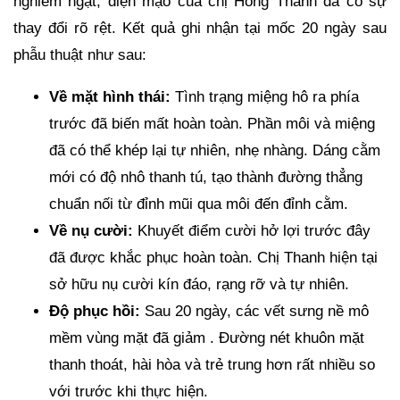
nghiêm ngặt, diện mạo của chị Hồng Thanh đã có sự
thay đổi rõ rệt. Kết quả ghi nhận tại mốc 20 ngày sau
phẫu thuật như sau:
Về mặt hình thái:
Tình trạng miệng hô ra phía
trước đã biến mất hoàn toàn. Phần môi và miệng
đã có thể khép lại tự nhiên, nhẹ nhàng. Dáng cằm
mới có độ nhô thanh tú, tạo thành đường thẳng
chuẩn nối từ đỉnh mũi qua môi đến đỉnh cằm.
Về nụ cười:
Khuyết điểm cười hở lợi trước đây
đã được khắc phục hoàn toàn. Chị Thanh hiện tại
sở hữu nụ cười kín đáo, rạng rỡ và tự nhiên.
Độ phục hồi:
Sau 20 ngày, các vết sưng nề mô
mềm vùng mặt đã giảm . Đường nét khuôn mặt
thanh thoát, hài hòa và trẻ trung hơn rất nhiều so
với trước khi thực hiện.