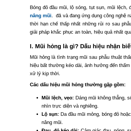
Bóng đỏ đầu mũi, lộ sóng, tụt sụn, mũi lệch
nâng mũi
. đã và đang ứng dụng công nghệ nâ
thời hạn chế thấp nhất những rủi ro sau ph
giải pháp khắc phục an toàn, hiệu quả nhất qua
I. Mũi hỏng là gì? Dấu hiệu nhận bi
Mũi hỏng là tình trạng mũi sau phẫu thuật th
hiệu bất thường kéo dài, ảnh hưởng đến thẩm
xử lý kịp thời.
Các dấu hiệu mũi hỏng thường gặp gồm:
Mũi lệch, vẹo:
Dáng mũi không thẳng, số
nhìn trực diện và nghiêng.
Lộ sụn:
Da đầu mũi mỏng, bóng đỏ hoặc n
nâng mũi.
Đau, đỏ kéo dài:
Cảm giác đau, nóng, sư