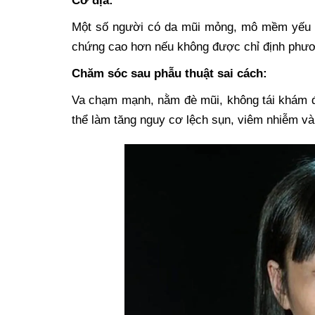
Cơ địa:
Một số người có da mũi mỏng, mô mềm yếu h
chứng cao hơn nếu không được chỉ định phư
Chăm sóc sau phẫu thuật sai cách:
Va chạm mạnh, nằm đè mũi, không tái khám đ
thể làm tăng nguy cơ lệch sụn, viêm nhiễm và