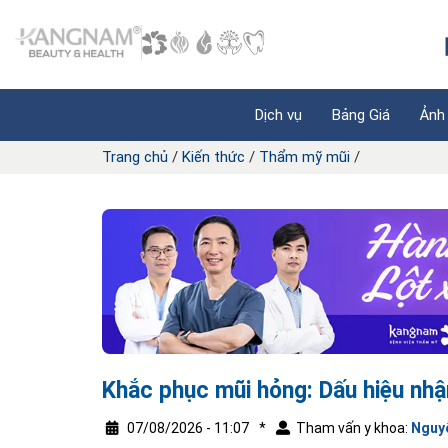
Dịch vụ
Bảng Giá
Ảnh
Trang chủ
/
Kiến thức
/
Thẩm mỹ mũi
/
Khắc phục mũi hỏng: Dấu hiệu nhận
07/08/2026 - 11:07
*
Tham vấn y khoa:
Nguy