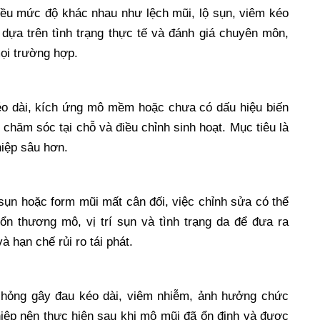
iều mức độ khác nhau như lệch mũi, lộ sụn, viêm kéo
 dựa trên tình trạng thực tế và đánh giá chuyên môn,
ọi trường hợp.
o dài, kích ứng mô mềm hoặc chưa có dấu hiệu biến
, chăm sóc tại chỗ và điều chỉnh sinh hoạt. Mục tiêu là
hiệp sâu hơn.
 sụn hoặc form mũi mất cân đối, việc chỉnh sửa có thể
n thương mô, vị trí sụn và tình trạng da để đưa ra
 hạn chế rủi ro tái phát.
i hỏng gây đau kéo dài, viêm nhiễm, ảnh hưởng chức
iệp nên thực hiện sau khi mô mũi đã ổn định và được