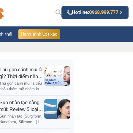
Hotline:
0968.999.777
nh thái
Hành trình Lột xác
Thu gọn cánh mũi là
gì? Thời điểm nên
thực hiện và những
Thu gọn cánh mũi là tiểu
phẫu thẩm mỹ nhằm loại
điều cần biết
bỏ hoặc cuộn bớt phần
mô mềm dư thừa ở chân
Sụn nhân tạo nâng
cánh mũi, thu hẹp chiều
mũi: Review 5 loại
ngang và tạo sự cân đối
sụn và bí quyết chọn
Sụn nhân tạo (Surgiform,
Nanoform, Silicone…) là
dáng mũi bền vững
vật liệu dùng để nâng cao