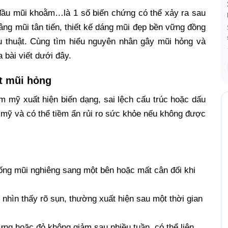
, đầu mũi khoằm…là 1 số biến chứng có thể xảy ra sau
ng mũi tân tiến, thiết kế dáng mũi đẹp bền vững đồng
ẫu thuật. Cùng tìm hiểu nguyên nhân gây mũi hỏng và
 bài viết dưới đây.
ết mũi hỏng
ẩm mỹ xuất hiện biến dạng, sai lệch cấu trúc hoặc dấu
 mỹ và có thể tiềm ẩn rủi ro sức khỏe nếu không được
ng mũi nghiêng sang một bên hoặc mất cân đối khi
hìn thấy rõ sụn, thường xuất hiện sau một thời gian
ng hoặc đỏ không giảm sau nhiều tuần, có thể liên