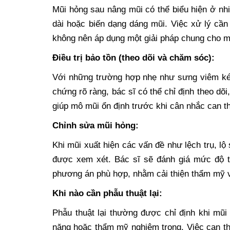
Mũi hỏng sau nâng mũi có thể biểu hiện ở nh
dài hoặc biến dạng dáng mũi. Việc xử lý cần
không nên áp dụng một giải pháp chung cho m
Điều trị bảo tồn (theo dõi và chăm sóc):
Với những trường hợp nhẹ như sưng viêm ké
chứng rõ ràng, bác sĩ có thể chỉ định theo dõi
giúp mô mũi ổn định trước khi cân nhắc can t
Chỉnh sửa mũi hỏng:
Khi mũi xuất hiện các vấn đề như lệch trụ, lộ
được xem xét. Bác sĩ sẽ đánh giá mức độ tổ
phương án phù hợp, nhằm cải thiện thẩm mỹ và
Khi nào cần phẫu thuật lại:
Phẫu thuật lại thường được chỉ định khi mũ
năng hoặc thẩm mỹ nghiêm trọng. Việc can th