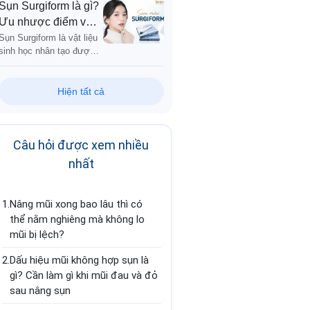
sống mũi và tạo dáng S-
Sụn Surgiform là gì?
Line/L-Line. Các dòng
Ưu nhược điểm và
ePTFE chiếm 48.8%
ai phù hợp
Sụn Surgiform là vật liệu
sinh học nhân tạo được
sản xuất từ ePTFE
(polytetrafluoroethylene),
có cấu trúc vi lỗ cho phép
Hiện tất cả
mô cơ thể bám vào
Câu hỏi được xem nhiều
nhất
1.
Nâng mũi xong bao lâu thì có
thể nằm nghiêng mà không lo
mũi bị lệch?
2.
Dấu hiệu mũi không hợp sụn là
gì? Cần làm gì khi mũi đau và đỏ
sau nâng sụn