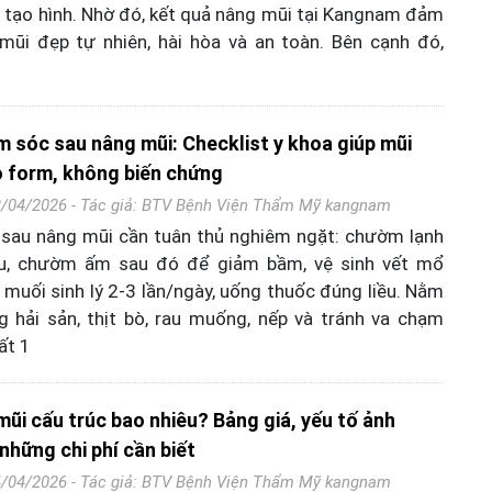
 tạo hình. Nhờ đó, kết quả nâng mũi tại Kangnam đảm
mũi đẹp tự nhiên, hài hòa và an toàn. Bên cạnh đó,
 sóc sau nâng mũi: Checklist y khoa giúp mũi
 form, không biến chứng
3/04/2026 - Tác giả:
BTV Bệnh Viện Thẩm Mỹ kangnam
sau nâng mũi cần tuân thủ nghiêm ngặt: chườm lạnh
u, chườm ấm sau đó để giảm bầm, vệ sinh vết mổ
muối sinh lý 2-3 lần/ngày, uống thuốc đúng liều. Nằm
g hải sản, thịt bò, rau muống, nếp và tránh va chạm
ất 1
mũi cấu trúc bao nhiêu? Bảng giá, yếu tố ảnh
những chi phí cần biết
4/04/2026 - Tác giả:
BTV Bệnh Viện Thẩm Mỹ kangnam