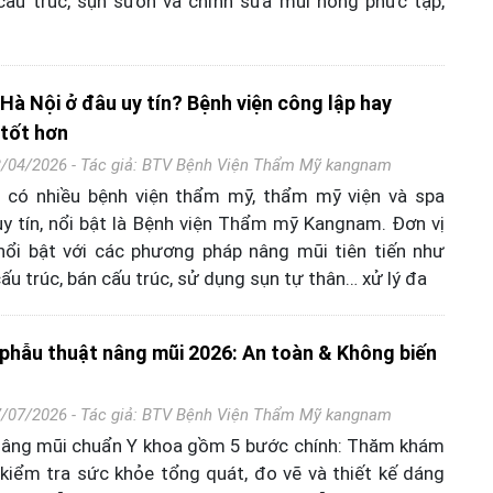
cấu trúc, sụn sườn và chỉnh sửa mũi hỏng phức tạp,
Hà Nội ở đâu uy tín? Bệnh viện công lập hay
tốt hơn
3/04/2026 - Tác giả:
BTV Bệnh Viện Thẩm Mỹ kangnam
i có nhiều bệnh viện thẩm mỹ, thẩm mỹ viện và spa
y tín, nổi bật là Bệnh viện Thẩm mỹ Kangnam. Đơn vị
ổi bật với các phương pháp nâng mũi tiên tiến như
ấu trúc, bán cấu trúc, sử dụng sụn tự thân… xử lý đa
 phẫu thuật nâng mũi 2026: An toàn & Không biến
7/07/2026 - Tác giả:
BTV Bệnh Viện Thẩm Mỹ kangnam
 nâng mũi chuẩn Y khoa gồm 5 bước chính: Thăm khám
 kiểm tra sức khỏe tổng quát, đo vẽ và thiết kế dáng