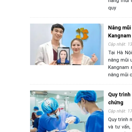
nâng mũi 
quy
Nâng mũi 
Kangnam 
Cập nhật: 1
Tại Hà Nộ
nâng mũi u
Kangnam n
nâng mũi c
Quy trình
chứng
Cập nhật: 1
Quy trình
và tư vấn,