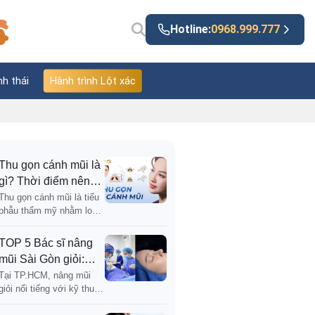
Hotline:
0968.999.777
nh thái
Hành trình Lột xác
Thu gọn cánh mũi là
gì? Thời điểm nên
thực hiện và những
Thu gọn cánh mũi là tiểu
phẫu thẩm mỹ nhằm loại
điều cần biết
bỏ hoặc cuộn bớt phần
mô mềm dư thừa ở chân
TOP 5 Bác sĩ nâng
cánh mũi, thu hẹp chiều
mũi Sài Gòn giỏi:
ngang và tạo sự cân đối
Tiêu chuẩn chọn
Tại TP.HCM, nâng mũi
giỏi nổi tiếng với kỹ thuật
chuyên gia & Danh
cao và thẩm mỹ đẹp có
sách uy tín 2026