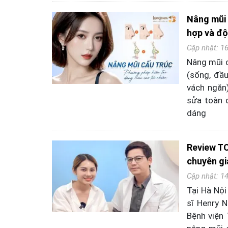
Nâng mũi 
hợp và độ
Cập nhật: 1
Nâng mũi c
(sống, đầu
vách ngăn)
sửa toàn d
dáng
Review TO
chuyên gi
Cập nhật: 1
Tại Hà Nội
sĩ Henry N
Bệnh viện 