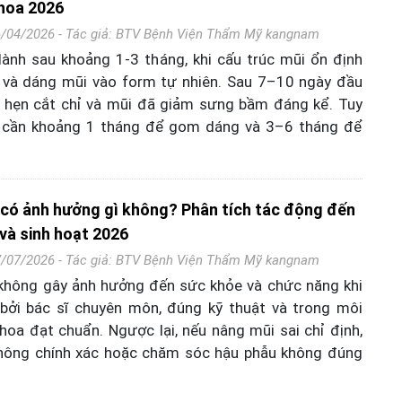
hoa 2026
6/04/2026 - Tác giả:
BTV Bệnh Viện Thẩm Mỹ kangnam
ành sau khoảng 1-3 tháng, khi cấu trúc mũi ổn định
 và dáng mũi vào form tự nhiên. Sau 7–10 ngày đầu
ĩ hẹn cắt chỉ và mũi đã giảm sưng bầm đáng kể. Tuy
i cần khoảng 1 tháng để gom dáng và 3–6 tháng để
có ảnh hưởng gì không? Phân tích tác động đến
và sinh hoạt 2026
7/07/2026 - Tác giả:
BTV Bệnh Viện Thẩm Mỹ kangnam
không gây ảnh hưởng đến sức khỏe và chức năng khi
 bởi bác sĩ chuyên môn, đúng kỹ thuật và trong môi
hoa đạt chuẩn. Ngược lại, nếu nâng mũi sai chỉ định,
không chính xác hoặc chăm sóc hậu phẫu không đúng