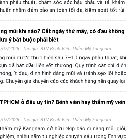
hành phẫu thuật, chăm sóc sóc hậu phẫu và tái khám.
chuẩn nhằm đảm bảo an toàn tối đa, kiểm soát tốt rủi
âng mũi khi nào? Cắt ngày thứ mấy, có đau không
lưu ý bắt buộc phải biết
7/07/2026 - Tác giả:
BTV Bệnh Viện Thẩm Mỹ kangnam
ng mũi được thực hiện sau 7–10 ngày phẫu thuật, khi
ụn đã bắt đầu liền vết thương. Quy trình cắt chỉ diễn
hóng, ít đau, định hình dáng mũi và tránh sẹo lồi hoặc
g. Chuyên gia khuyến cáo các khách hàng nên quay lại
TPHCM ở đâu uy tín? Bệnh viện hay thẩm mỹ viện
7/07/2026 - Tác giả:
BTV Bệnh Viện Thẩm Mỹ kangnam
 thẩm mỹ Kangnam sở hữu ekip bác sĩ nâng mũi giỏi,
nghiệm, nhiều năm tu nghiệp chuyên sâu trong lĩnh vực