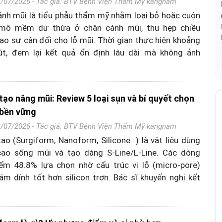
7/07/2026 - Tác giả:
BTV Bệnh Viện Thẩm Mỹ kangnam
nh mũi là tiểu phẫu thẩm mỹ nhằm loại bỏ hoặc cuộn
mô mềm dư thừa ở chân cánh mũi, thu hẹp chiều
ạo sự cân đối cho lỗ mũi. Thời gian thực hiện khoảng
t, đem lại kết quả ổn định lâu dài mà không ảnh
tạo nâng mũi: Review 5 loại sụn và bí quyết chọn
 bền vững
3/07/2026 - Tác giả:
BTV Bệnh Viện Thẩm Mỹ kangnam
ạo (Surgiform, Nanoform, Silicone…) là vật liệu dùng
ao sống mũi và tạo dáng S-Line/L-Line. Các dòng
ếm 48.8% lựa chọn nhờ cấu trúc vi lỗ (micro-pore)
m dính tốt hơn silicon trơn. Bác sĩ khuyến nghị kết