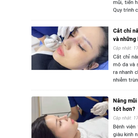
mũi, tiến 
Quy trình 
Cắt chỉ n
và những 
Cập nhật: 1
Cắt chỉ nâ
mô da và s
ra nhanh c
nhiễm trùn
Nâng mũi 
tốt hơn?
Cập nhật: 1
Bệnh viện
giàu kinh 