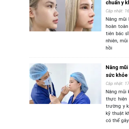
chuẩn y k
Cập nhật: 1
Nâng mũi l
hoàn toàn
tiên bác s
nhiên, mũ
hồi
Nâng mũi 
sức khỏe 
Cập nhật: 1
Nâng mũi 
thực hiện
trường y k
kỹ thuật 
có thể gây