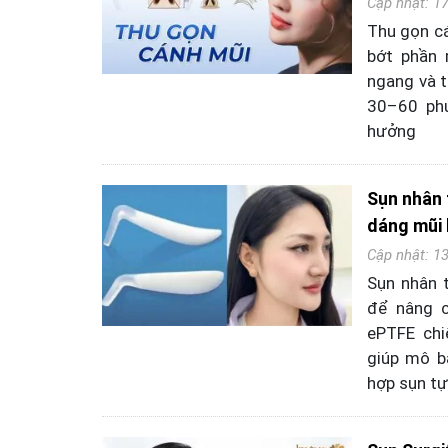
Cập nhật: 1
Thu gọn cá
bớt phần 
ngang và t
30–60 phú
hưởng
Sụn nhân 
dáng mũi
Cập nhật: 1
Sụn nhân t
để nâng c
ePTFE chi
giúp mô bá
hợp sụn tự