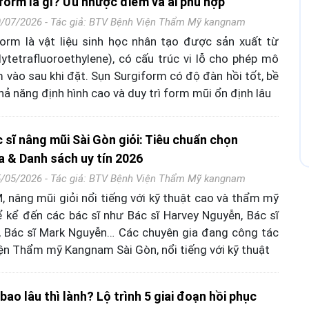
form là gì? Ưu nhược điểm và ai phù hợp
0/07/2026 - Tác giả:
BTV Bệnh Viện Thẩm Mỹ kangnam
orm là vật liệu sinh học nhân tạo được sản xuất từ
ytetrafluoroethylene), có cấu trúc vi lỗ cho phép mô
 vào sau khi đặt. Sụn Surgiform có độ đàn hồi tốt, bề
hả năng định hình cao và duy trì form mũi ổn định lâu
 sĩ nâng mũi Sài Gòn giỏi: Tiêu chuẩn chọn
a & Danh sách uy tín 2026
5/05/2026 - Tác giả:
BTV Bệnh Viện Thẩm Mỹ kangnam
, nâng mũi giỏi nổi tiếng với kỹ thuật cao và thẩm mỹ
 kể đến các bác sĩ như Bác sĩ Harvey Nguyễn, Bác sĩ
, Bác sĩ Mark Nguyễn… Các chuyên gia đang công tác
iện Thẩm mỹ Kangnam Sài Gòn, nổi tiếng với kỹ thuật
ao lâu thì lành? Lộ trình 5 giai đoạn hồi phục