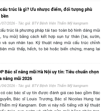
cấu trúc là gì? Ưu nhược điểm, đối tượng phù
 bền
6/07/2026 - Tác giả:
BTV Bệnh Viện Thẩm Mỹ kangnam
ấu trúc là phương pháp tái tạo toàn bộ hình dáng mũi
, trụ mũi) bằng cách kết hợp sụn tự thân (tai, sườn,
 và sụn nhân tạo. Kỹ thuật nâng mũi cấu trúc chỉnh
iện mũi thấp, hếch, to bè hoặc biến chứng, mang lại
P Bác sĩ nâng mũi Hà Nội uy tín: Tiêu chuẩn chọn
a nâng mũi 2026
4/04/2026 - Tác giả:
BTV Bệnh Viện Thẩm Mỹ kangnam
 có các bác sĩ uy tín được đánh giá cao bao gồm Bác
guyễn, Bác sĩ Louis Trương, Bác sĩ Nicolas Hung tại
Thẩm mỹ Kangnam. Đơn vị này nổi tiếng với kỹ thuật