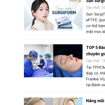
Sụn Surgi
Cập nhật: 1
Sụn Surgif
ePTFE (pol
cơ thể bám
mặt mịn, k
TOP 5 Bác
chuyên gi
Cập nhật: 1
Tại TP.HCM
đẹp có thể
Frankie Vũ
tại Bệnh v
Nâng mũi b