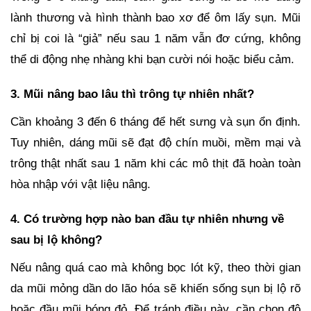
lành thương và hình thành bao xơ để ôm lấy sụn. Mũi
chỉ bị coi là “giả” nếu sau 1 năm vẫn đơ cứng, không
thể di động nhẹ nhàng khi bạn cười nói hoặc biểu cảm.
3. Mũi nâng bao lâu thì trông tự nhiên nhất?
Cần khoảng 3 đến 6 tháng để hết sưng và sụn ổn định.
Tuy nhiên, dáng mũi sẽ đạt độ chín muồi, mềm mại và
trông thật nhất sau 1 năm khi các mô thịt đã hoàn toàn
hòa nhập với vật liệu nâng.
4. Có trường hợp nào ban đầu tự nhiên nhưng về
sau bị lộ không?
Nếu nâng quá cao mà không bọc lót kỹ, theo thời gian
da mũi mỏng dần do lão hóa sẽ khiến sống sụn bị lộ rõ
hoặc đầu mũi bóng đỏ. Để tránh điều này, cần chọn độ