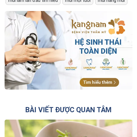
mũi làm lần đầu tìm hiểu
mũi mọi tuổi
mũi nâng mũi
BÀI VIẾT ĐƯỢC QUAN TÂM