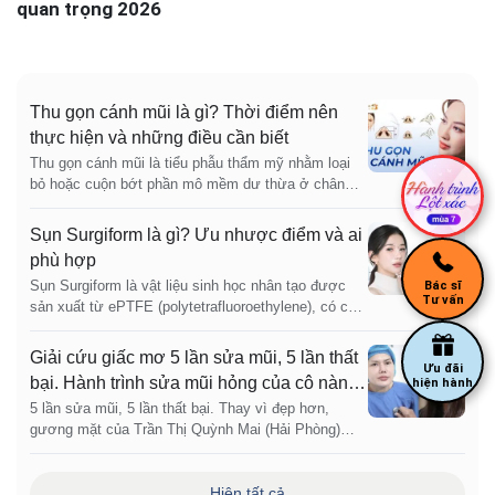
quan trọng 2026
Thu gọn cánh mũi là gì? Thời điểm nên
thực hiện và những điều cần biết
Thu gọn cánh mũi là tiểu phẫu thẩm mỹ nhằm loại
bỏ hoặc cuộn bớt phần mô mềm dư thừa ở chân
cánh mũi, thu hẹp chiều ngang và tạo sự cân đối
Sụn Surgiform là gì? Ưu nhược điểm và ai
phù hợp
Sụn Surgiform là vật liệu sinh học nhân tạo được
Bác sĩ
Tư vấn
sản xuất từ ePTFE (polytetrafluoroethylene), có cấu
trúc vi lỗ cho phép mô cơ thể bám vào
Giải cứu giấc mơ 5 lần sửa mũi, 5 lần thất
Ưu đãi
bại. Hành trình sửa mũi hỏng của cô nàng
hiện hành
Stylist
5 lần sửa mũi, 5 lần thất bại. Thay vì đẹp hơn,
gương mặt của Trần Thị Quỳnh Mai (Hải Phòng)
ngày càng biến dạng bởi những biến chứng sau
phẫu thuật. Có thời điểm, cô gái trẻ gần như tuyệt
vọng khi hành trình tìm lại chiếc mũi bình thường
Hiện tất cả