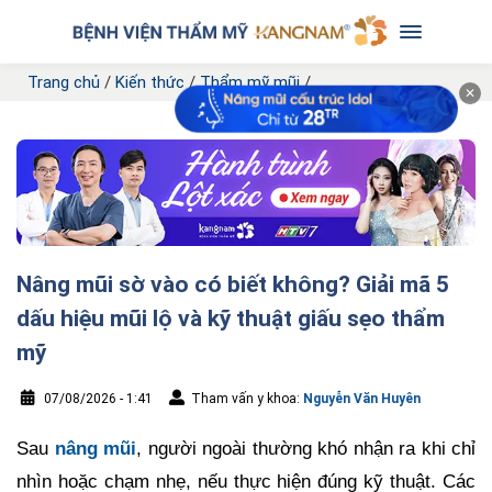
Trang chủ
/
Kiến thức
/
Thẩm mỹ mũi
/
✕
Nâng mũi sờ vào có biết không? Giải mã 5
dấu hiệu mũi lộ và kỹ thuật giấu sẹo thẩm
mỹ
07/08/2026 - 1:41
Tham vấn y khoa:
Nguyễn Văn Huyên
Sau
nâng mũi
, người ngoài thường khó nhận ra khi chỉ
nhìn hoặc chạm nhẹ, nếu thực hiện đúng kỹ thuật. Các