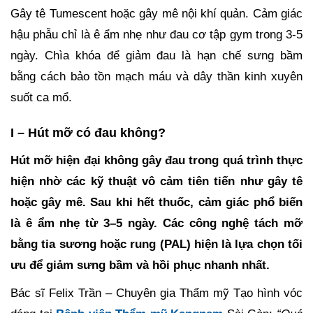
Gây tê Tumescent hoặc gây mê nội khí quản. Cảm giác
hậu phẫu chỉ là ê ẩm nhẹ như đau cơ tập gym trong 3-5
ngày. Chìa khóa để giảm đau là hạn chế sưng bầm
bằng cách bảo tồn mạch máu và dây thần kinh xuyên
suốt ca mổ.
I – Hút mỡ có đau không?
Hút mỡ hiện đại không gây đau trong quá trình thực
hiện nhờ các kỹ thuật vô cảm tiên tiến như gây tê
hoặc gây mê. Sau khi hết thuốc, cảm giác phổ biến
là ê ẩm nhẹ từ 3–5 ngày. Các công nghệ tách mỡ
bằng tia sương hoặc rung (PAL) hiện là lựa chọn tối
ưu để giảm sưng bầm và hồi phục nhanh nhất.
Bác sĩ Felix Trần – Chuyên gia Thẩm mỹ Tạo hình vóc