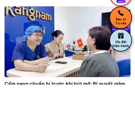
Bác sĩ
Tư vấn
Ưu đãi
hiện hành
Cẩm nang chuẩn bị trước khi hút mỡ: Bí quyết giảm
rủi ro biến chứng và rút ngắn thời gian hồi phục
Câu hỏi được xem nhiều nhất
1.
Mới sinh đôi 5 tháng đã đi hút mỡ bụng được chưa?