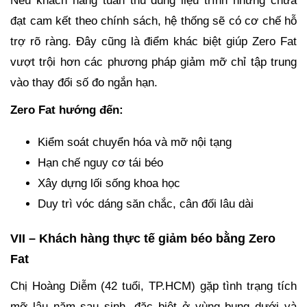
Nếu khách hàng tuân thủ đúng liệu trình nhưng chưa
đạt cam kết theo chính sách, hệ thống sẽ có cơ chế hỗ
trợ rõ ràng. Đây cũng là điểm khác biệt giúp Zero Fat
vượt trội hơn các phương pháp giảm mỡ chỉ tập trung
vào thay đổi số đo ngắn hạn.
Zero Fat hướng đến:
Kiểm soát chuyển hóa và mỡ nội tạng
Hạn chế nguy cơ tái béo
Xây dựng lối sống khoa học
Duy trì vóc dáng săn chắc, cân đối lâu dài
VII – Khách hàng thực tế giảm béo bằng Zero
Fat
Chị Hoàng Diễm (42 tuổi, TP.HCM) gặp tình trạng tích
mỡ lâu năm sau sinh, đặc biệt ở vùng bụng dưới và