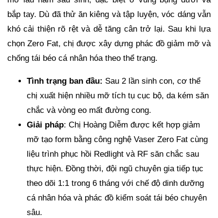
bắp tay. Dù đã thử ăn kiêng và tập luyện, vóc dáng vẫn
khó cải thiện rõ rệt và dễ tăng cân trở lại. Sau khi lựa
chọn Zero Fat, chị được xây dựng phác đồ giảm mỡ và
chống tái béo cá nhân hóa theo thể trạng.
Tình trạng ban đầu:
Sau 2 lần sinh con, cơ thể
chị xuất hiện nhiều mỡ tích tụ cục bộ, da kém săn
chắc và vòng eo mất đường cong.
Giải pháp
: Chị Hoàng Diễm được kết hợp giảm
mỡ tạo form bằng công nghệ Vaser Zero Fat cùng
liệu trình phục hồi Redlight và RF săn chắc sau
thực hiện. Đồng thời, đội ngũ chuyên gia tiếp tục
theo dõi 1:1 trong 6 tháng với chế độ dinh dưỡng
cá nhân hóa và phác đồ kiểm soát tái béo chuyên
sâu.