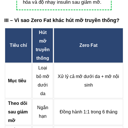
hóa và độ nhạy insulin sau giảm mỡ.
III – Vì sao Zero Fat khác hút mỡ truyền thống?
Hút
mỡ
Tiêu chí
Zero Fat
truyền
thống
Loại
bỏ mỡ
Xử lý cả mỡ dưới da + mỡ nội
Mục tiêu
dưới
sinh
da
Theo dõi
Ngắn
sau giảm
Đồng hành 1:1 trong 6 tháng
hạn
mỡ