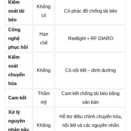
Kiểm
Không
soát tái
Có phác đồ chống tái béo
có
béo
Công
Hạn
nghệ
Redlight + RF DIARO
chế
phục hồi
Kiểm
soát
Không
Có nội tiết – dinh dưỡng
chuyển
hóa
Thẩm
Cam kết chống tái béo bằng
Cam kết
mỹ
văn bản
Xử lý
Hỗ trợ điều chỉnh chuyển hóa,
nguyên
Không
nội tiết và các nguyên nhân
nhân gây