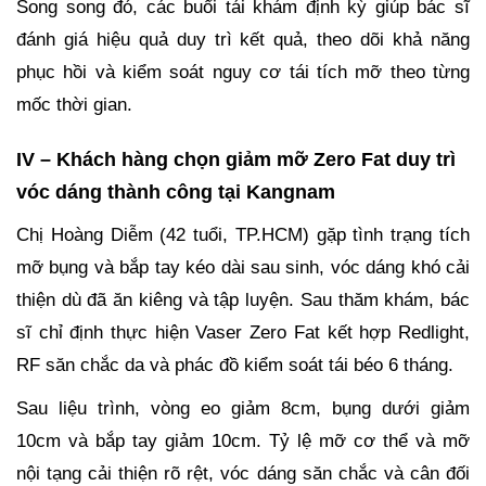
Song song đó, các buổi tái khám định kỳ giúp bác sĩ
đánh giá hiệu quả duy trì kết quả, theo dõi khả năng
phục hồi và kiểm soát nguy cơ tái tích mỡ theo từng
mốc thời gian.
IV – Khách hàng chọn giảm mỡ Zero Fat duy trì
vóc dáng thành công tại Kangnam
Chị Hoàng Diễm (42 tuổi, TP.HCM) gặp tình trạng tích
mỡ bụng và bắp tay kéo dài sau sinh, vóc dáng khó cải
thiện dù đã ăn kiêng và tập luyện. Sau thăm khám, bác
sĩ chỉ định thực hiện Vaser Zero Fat kết hợp Redlight,
RF săn chắc da và phác đồ kiểm soát tái béo 6 tháng.
Sau liệu trình, vòng eo giảm 8cm, bụng dưới giảm
10cm và bắp tay giảm 10cm. Tỷ lệ mỡ cơ thể và mỡ
nội tạng cải thiện rõ rệt, vóc dáng săn chắc và cân đối