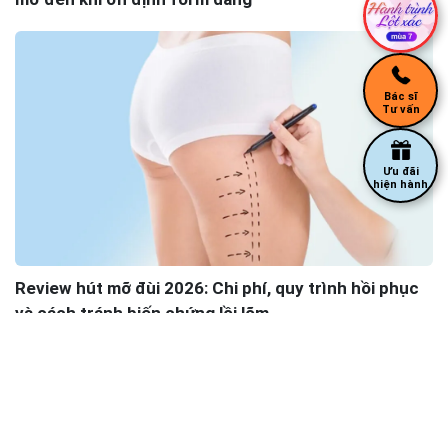
Bác sĩ
Tư vấn
Ưu đãi
hiện hành
Review hút mỡ đùi 2026: Chi phí, quy trình hồi phục
và cách tránh biến chứng lồi lõm
Câu hỏi được xem nhiều nhất
1.
Mới sinh đôi 5 tháng đã đi hút mỡ bụng được chưa?