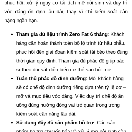
phục hồi, xử lý nguy cơ tái tích mỡ nội sinh và duy trì
vóc dáng ổn định lâu dài, thay vì chỉ kiểm soát cân
nặng ngắn hạn.
Tham gia đủ liệu trình Zero Fat 6 tháng
: Khách
hàng cần hoàn thành toàn bộ lộ trình từ hậu phẫu,
phục hồi đến giai đoạn kiểm soát tái béo theo đúng
thời gian quy định. Tham gia đủ phác đồ giúp bác
sĩ theo dõi sát diễn biến cơ thể sau hút mỡ.
Tuân thủ phác đồ dinh dưỡng
: Mỗi khách hàng
sẽ có chế độ dinh dưỡng riêng dựa trên tỷ lệ cơ –
mỡ và mục tiêu vóc dáng. Việc duy trì chế độ ăn
uống đúng hướng đóng vai trò quan trọng trong
kiểm soát cân nặng lâu dài.
Sử dụng đầy đủ sản phẩm hỗ trợ:
Các sản
phẩm hỗ trợ chuyển hóa và xử lý mỡ nội sinh cần