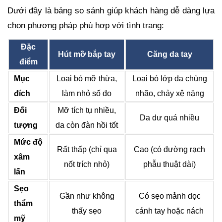
Dưới đây là bảng so sánh giúp khách hàng dễ dàng lựa
chọn phương pháp phù hợp với tình trạng:
Đặc
Hút mỡ bắp tay
Căng da tay
điểm
Mục
Loại bỏ mỡ thừa,
Loại bỏ lớp da chùng
đích
làm nhỏ số đo
nhão, chảy xệ nặng
Đối
Mỡ tích tụ nhiều,
Da dư quá nhiều
tượng
da còn đàn hồi tốt
Mức độ
Rất thấp (chỉ qua
Cao (có đường rạch
xâm
nốt trích nhỏ)
phẫu thuật dài)
lấn
Sẹo
Gần như không
Có sẹo mảnh dọc
thẩm
thấy sẹo
cánh tay hoặc nách
mỹ