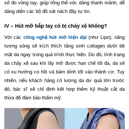
số đo vòng tay, giúp tổng thể vóc dáng thanh mảnh, dễ
dàng diện các bộ đồ sát nách đầy tự tin.
IV – Hút mỡ bắp tay có bị chảy xệ không?
Với các
công nghệ hút mỡ hiện đại
(như Lipo), năng
lượng sóng sẽ kích thích tăng sinh collagen dưới bề
mặt da ngay trong quá trình thực hiện. Do đó, tình trạng
da chảy xệ sau khi lấy mỡ được hạn chế tối đa, da sẽ
có xu hướng co hồi và bám dính tốt vào thành cơ. Tuy
nhiên, nếu khách hàng có lượng da dư quá lớn trước
đó, bác sĩ sẽ chỉ định kết hợp thêm kỹ thuật cắt da
thừa để đảm bảo thẩm mỹ.