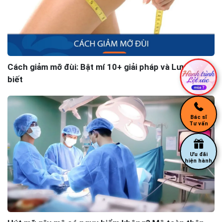
Cách giảm mỡ đùi: Bật mí 10+ giải pháp và Lưu ý cần
biết
Bác sĩ
Tư vấn
Ưu đãi
hiện hành