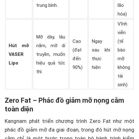
trung bình.
lão
hóa)
Vĩnh
viễn
Mỡ dày, lâu
Cao
Ngay
(tế
Hút mỡ
năm, mỡ di
(đạt
sau khi
bào
VASER
truyền, muốn
đến
thực
mỡ
Lipo
hiệu quả tức
90%)
hiện
không
thì.
tái
sinh)
Zero Fat – Phác đồ giảm mỡ nọng cằm
toàn diện
Kangnam phát triển chương trình Zero Fat như một
phác đồ giảm mỡ đa giai đoạn, trong đó hút mỡ nọng
cằm chỉ là một bước trong toàn bộ hành trình kiểm