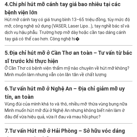
4.
Chi phí hút mỡ cánh tay giá bao nhiêu tại các
bệnh viện lớn
Hút mỡ cánh tay có giá trung bình 13–65 triệu đồng, tùy mức độ
mỡ, công nghệ sử dụng (VASER, Laser Lipo…), tay nghề bác sĩ và
dịch vụ hậu phẫu. Trường hợp mỡ dày hoặc cần tạo dáng cánh
tay giá có thể cao hơn. Công nghệ hi�
5.
Địa chỉ hút mỡ ở Cần Thơ an toàn – Tư vấn từ bác
sĩ trước khi thực hiện
Ở Cần Thơ có bệnh viện thẩm mỹ nào chuyên về hút mỡ không?
Mình muốn làm nhưng vẫn còn lăn tăn về chất lượng
6.
Tư vấn hút mỡ ở Nghệ An – Địa chỉ giảm mỡ uy
tín, an toàn
Vùng đùi của mình khá to và thô, nhiều mỡ thừa vùng bụng nữa
Mình muốn hút mỡ đùi ở Nghệ An nhưng không biết nên làm ở
đâu để vừa hiệu quả, vừa ít đau và mau hồi phục?
7.
Tư vấn Hút mỡ ở Hải Phòng – Sở hữu vóc dáng