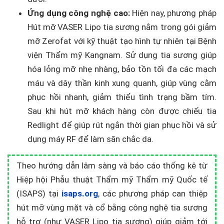
Ứng dụng công nghệ cao:
Hiện nay, phương pháp
Hút mỡ VASER Lipo tia sương nằm trong gói giảm
mỡ Zerofat với kỹ thuật tạo hình tự nhiên tại Bệnh
viện Thẩm mỹ Kangnam. Sử dụng tia sương giúp
hóa lỏng mỡ nhẹ nhàng, bảo tồn tối đa các mạch
máu và dây thần kinh xung quanh, giúp vùng cằm
phục hồi nhanh, giảm thiểu tình trạng bầm tím.
Sau khi hút mỡ khách hàng còn được chiếu tia
Redlight để giúp rút ngắn thời gian phục hồi và sử
dụng máy RF để làm săn chắc da.
Theo hướng dẫn lâm sàng và báo cáo thống kê từ
Hiệp hội Phẫu thuật Thẩm mỹ Thẩm mỹ Quốc tế
(ISAPS) tại
isaps.org
, các phương pháp can thiệp
hút mỡ vùng mặt và cổ bằng công nghệ tia sương
hỗ trợ (như VASER Lipo tia sương) giúp giảm tới