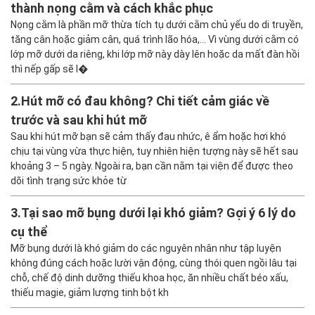
thành nọng cằm và cách khắc phục
Nọng cằm là phần mỡ thừa tích tụ dưới cằm chủ yếu do di truyền,
tăng cân hoặc giảm cân, quá trình lão hóa,… Vì vùng dưới cằm có
lớp mỡ dưới da riêng, khi lớp mỡ này dày lên hoặc da mất đàn hồi
thì nếp gấp sẽ l�
2.
Hút mỡ có đau không? Chi tiết cảm giác về
trước và sau khi hút mỡ
Sau khi hút mỡ bạn sẽ cảm thấy đau nhức, ê ẩm hoặc hơi khó
chịu tại vùng vừa thực hiện, tuy nhiên hiện tượng này sẽ hết sau
khoảng 3 – 5 ngày. Ngoài ra, bạn cần nằm tại viện để được theo
dõi tình trạng sức khỏe từ
3.
Tại sao mỡ bụng dưới lại khó giảm? Gợi ý 6 lý do
cụ thể
Mỡ bụng dưới là khó giảm do các nguyên nhân như tập luyện
không đúng cách hoặc lười vận động, cùng thói quen ngồi lâu tại
chỗ, chế độ dinh dưỡng thiếu khoa học, ăn nhiều chất béo xấu,
thiếu magie, giảm lượng tinh bột kh