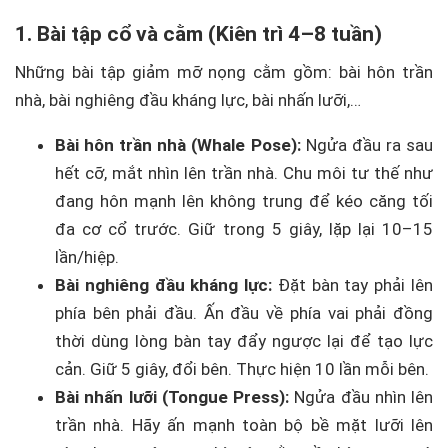
1. Bài tập cổ và cằm (Kiên trì 4–8 tuần)
Những bài tập giảm mỡ nọng cằm gồm: bài hôn trần
nhà, bài nghiêng đầu kháng lực, bài nhấn lưỡi,…
Bài hôn trần nhà (Whale Pose):
Ngửa đầu ra sau
hết cỡ, mắt nhìn lên trần nhà. Chu môi tư thế như
đang hôn mạnh lên không trung để kéo căng tối
đa cơ cổ trước. Giữ trong 5 giây, lặp lại 10–15
lần/hiệp.
Bài nghiêng đầu kháng lực:
Đặt bàn tay phải lên
phía bên phải đầu. Ấn đầu về phía vai phải đồng
thời dùng lòng bàn tay đẩy ngược lại để tạo lực
cản. Giữ 5 giây, đổi bên. Thực hiện 10 lần mỗi bên.
Bài nhấn lưỡi (Tongue Press):
Ngửa đầu nhìn lên
trần nhà. Hãy ấn mạnh toàn bộ bề mặt lưỡi lên