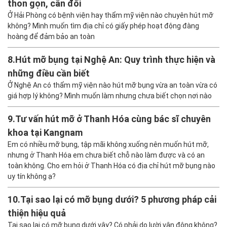
thon gọn, cân đối
Ở Hải Phòng có bệnh viện hay thẩm mỹ viện nào chuyên hút mỡ
không? Mình muốn tìm địa chỉ có giấy phép hoạt động đàng
hoàng để đảm bảo an toàn
8.
Hút mỡ bụng tại Nghệ An: Quy trình thực hiện và
những điều cần biết
Ở Nghệ An có thẩm mỹ viện nào hút mỡ bụng vừa an toàn vừa có
giá hợp lý không? Mình muốn làm nhưng chưa biết chọn nơi nào
9.
Tư vấn hút mỡ ở Thanh Hóa cùng bác sĩ chuyên
khoa tại Kangnam
Em có nhiều mỡ bụng, tập mãi không xuống nên muốn hút mỡ,
nhưng ở Thanh Hóa em chưa biết chỗ nào làm được và có an
toàn không. Cho em hỏi ở Thanh Hóa có địa chỉ hút mỡ bụng nào
uy tín không ạ?
10.
Tại sao lại có mỡ bụng dưới? 5 phương pháp cải
thiện hiệu quả
Tại sao lại có mỡ bụng dưới vậy? Có phải do lười vận động không?