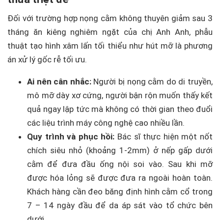
Đối với trường hợp nọng cằm không thuyên giảm sau 3
tháng ăn kiêng nghiêm ngặt của chị Anh Anh, phẫu
thuật tạo hình xâm lấn tối thiểu như hút mỡ là phương
án xử lý gốc rễ tối ưu.
Ai nên cân nhắc:
Người bị nọng cằm do di truyền,
mô mỡ dày xơ cứng, người bận rộn muốn thấy kết
quả ngay lập tức mà không có thời gian theo đuổi
các liệu trình máy công nghệ cao nhiều lần.
Quy trình và phục hồi:
Bác sĩ thực hiện một nốt
chích siêu nhỏ (khoảng 1-2mm) ở nếp gấp dưới
cằm để đưa đầu ống nội soi vào. Sau khi mỡ
được hóa lỏng sẽ được đưa ra ngoài hoàn toàn.
Khách hàng cần đeo băng định hình cằm cổ trong
7 – 14 ngày đầu để da áp sát vào tổ chức bên
dưới.