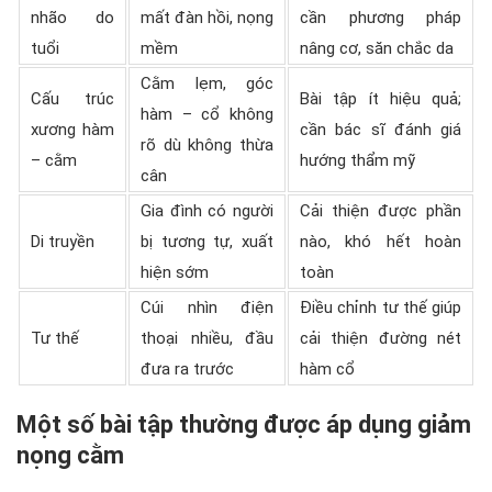
nhão do
mất đàn hồi, nọng
cần phương pháp
tuổi
mềm
nâng cơ, săn chắc da
Cằm lẹm, góc
Cấu trúc
Bài tập ít hiệu quả;
hàm – cổ không
xương hàm
cần bác sĩ đánh giá
rõ dù không thừa
– cằm
hướng thẩm mỹ
cân
Gia đình có người
Cải thiện được phần
Di truyền
bị tương tự, xuất
nào, khó hết hoàn
hiện sớm
toàn
Cúi nhìn điện
Điều chỉnh tư thế giúp
Tư thế
thoại nhiều, đầu
cải thiện đường nét
đưa ra trước
hàm cổ
Một số bài tập thường được áp dụng giảm
nọng cằm