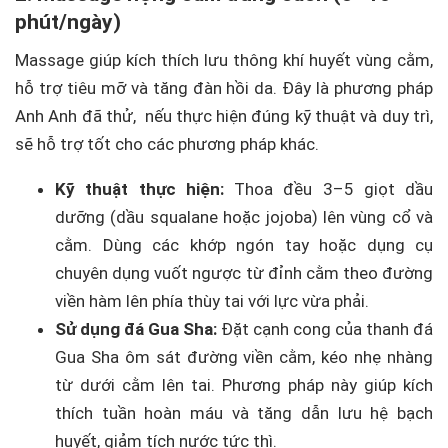
phút/ngày)
Massage giúp kích thích lưu thông khí huyết vùng cằm,
hỗ trợ tiêu mỡ và tăng đàn hồi da. Đây là phương pháp
Anh Anh đã thử, nếu thực hiện đúng kỹ thuật và duy trì,
sẽ hỗ trợ tốt cho các phương pháp khác.
Kỹ thuật thực hiện:
Thoa đều 3–5 giọt dầu
dưỡng (dầu squalane hoặc jojoba) lên vùng cổ và
cằm. Dùng các khớp ngón tay hoặc dụng cụ
chuyên dụng vuốt ngược từ đỉnh cằm theo đường
viền hàm lên phía thùy tai với lực vừa phải.
Sử dụng đá Gua Sha:
Đặt cạnh cong của thanh đá
Gua Sha ôm sát đường viền cằm, kéo nhẹ nhàng
từ dưới cằm lên tai. Phương pháp này giúp kích
thích tuần hoàn máu và tăng dẫn lưu hệ bạch
huyết, giảm tích nước tức thì.