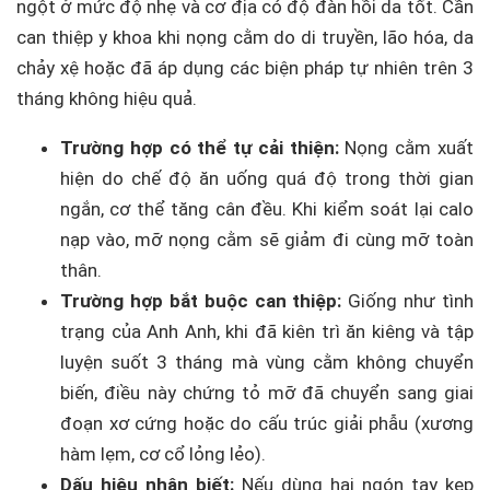
ngột ở mức độ nhẹ và cơ địa có độ đàn hồi da tốt. Cần
can thiệp y khoa khi nọng cằm do di truyền, lão hóa, da
chảy xệ hoặc đã áp dụng các biện pháp tự nhiên trên 3
tháng không hiệu quả.
Trường hợp có thể tự cải thiện:
Nọng cằm xuất
hiện do chế độ ăn uống quá độ trong thời gian
ngắn, cơ thể tăng cân đều. Khi kiểm soát lại calo
nạp vào, mỡ nọng cằm sẽ giảm đi cùng mỡ toàn
thân.
Trường hợp bắt buộc can thiệp:
Giống như tình
trạng của Anh Anh, khi đã kiên trì ăn kiêng và tập
luyện suốt 3 tháng mà vùng cằm không chuyển
biến, điều này chứng tỏ mỡ đã chuyển sang giai
đoạn xơ cứng hoặc do cấu trúc giải phẫu (xương
hàm lẹm, cơ cổ lỏng lẻo).
Dấu hiệu nhận biết:
Nếu dùng hai ngón tay kẹp