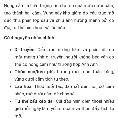
Nọng cằm là hiện tượng tích tụ mỡ quá mức dưới cằm,
tạo thành hai cằm. Vùng này khó giảm do cấu trúc mỡ
đặc thù, phân lớp sâu và chịu ảnh hưởng mạnh bởi cơ
địa, tư thế sinh hoạt và lão hóa.
Có 4 nguyên nhân chính:
Di truyền:
Cấu trúc xương hàm và phân bố mỡ
mặt mang tính di truyền, người không béo vẫn có
thể có nọng cằm như trường hợp Anh Anh.
Thừa cân/béo phì:
Lượng mỡ toàn thân tăng,
vùng dưới cằm tích tụ theo.
Lão hóa:
Theo tuổi tác, da mất đàn hồi, cơ cằm
nhão, mỡ dưới cằm dễ chảy xệ.
Tư thế xấu kéo dài:
Cúi đầu nhìn điện thoại nhiều
giờ mỗi ngày làm yếu cơ cằm và thúc đẩy tích tụ
mỡ.