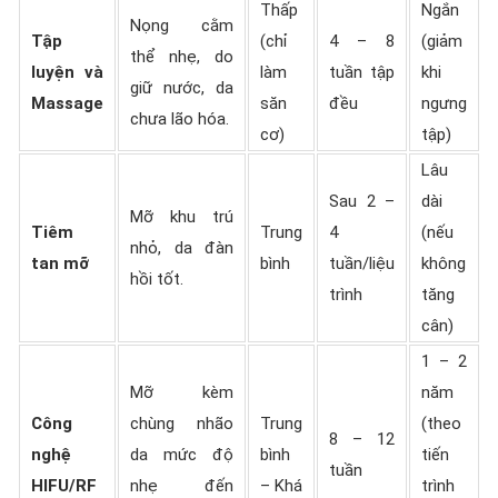
Thấp
Ngắn
Nọng cằm
Tập
(chỉ
4 – 8
(giảm
thể nhẹ, do
luyện và
làm
tuần tập
khi
giữ nước, da
Massage
săn
đều
ngưng
chưa lão hóa.
cơ)
tập)
Lâu
Sau 2 –
dài
Mỡ khu trú
Tiêm
Trung
4
(nếu
nhỏ, da đàn
tan mỡ
bình
tuần/liệu
không
hồi tốt.
trình
tăng
cân)
1 – 2
Mỡ kèm
năm
Công
chùng nhão
Trung
(theo
8 – 12
nghệ
da mức độ
bình
tiến
tuần
HIFU/RF
nhẹ đến
– Khá
trình