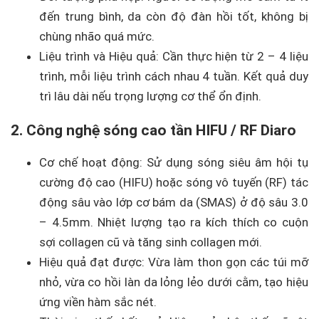
đến trung bình, da còn độ đàn hồi tốt, không bị
chùng nhão quá mức.
Liệu trình và Hiệu quả: Cần thực hiện từ 2 – 4 liệu
trình, mỗi liệu trình cách nhau 4 tuần. Kết quả duy
trì lâu dài nếu trọng lượng cơ thể ổn định.
2. Công nghệ sóng cao tần HIFU / RF Diaro
Cơ chế hoạt động: Sử dụng sóng siêu âm hội tụ
cường độ cao (HIFU) hoặc sóng vô tuyến (RF) tác
động sâu vào lớp cơ bám da (SMAS) ở độ sâu 3.0
– 4.5mm. Nhiệt lượng tạo ra kích thích co cuộn
sợi collagen cũ và tăng sinh collagen mới.
Hiệu quả đạt được: Vừa làm thon gọn các túi mỡ
nhỏ, vừa co hồi làn da lỏng lẻo dưới cằm, tạo hiệu
ứng viền hàm sắc nét.