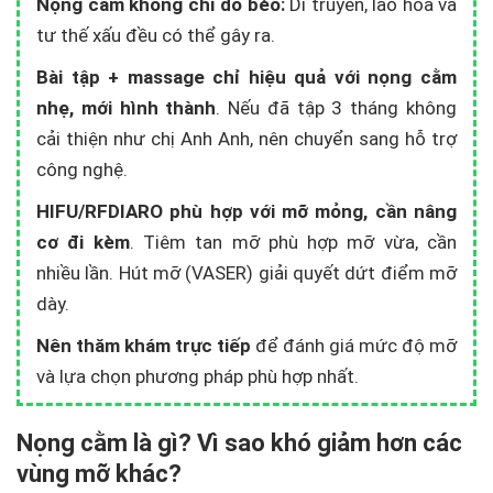
Nọng cằm không chỉ do béo:
Di truyền, lão hóa và
tư thế xấu đều có thể gây ra.
Bài tập + massage chỉ hiệu quả với nọng cằm
nhẹ, mới hình thành
. Nếu đã tập 3 tháng không
cải thiện như chị Anh Anh, nên chuyển sang hỗ trợ
công nghệ.
HIFU/RFDIARO phù hợp với mỡ mỏng, cần nâng
cơ đi kèm
. Tiêm tan mỡ phù hợp mỡ vừa, cần
nhiều lần. Hút mỡ (VASER) giải quyết dứt điểm mỡ
dày.
Nên thăm khám trực tiếp
để đánh giá mức độ mỡ
và lựa chọn phương pháp phù hợp nhất.
Nọng cằm là gì? Vì sao khó giảm hơn các
vùng mỡ khác?