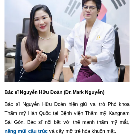
Bác sĩ Nguyễn Hữu Đoàn (Dr. Mark Nguyễn)
Bác sĩ Nguyễn Hữu Đoàn hiện giữ vai trò Phó khoa
Thẩm mỹ Hàn Quốc tại Bệnh viện Thẩm mỹ Kangnam
Sài Gòn. Bác sĩ nổi bật với thế mạnh thẩm mỹ mắt,
nâng mũi cấu trúc
và cấy mỡ trẻ hóa khuôn mặt.