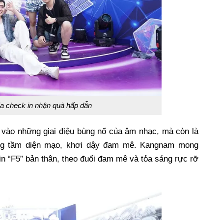
ia check in nhận quà hấp dẫn
h vào những giai điệu bùng nổ của âm nhạc, mà còn là
âng tầm diện mạo, khơi dậy đam mê. Kangnam mong
in “F5” bản thân, theo đuổi đam mê và tỏa sáng rực rỡ