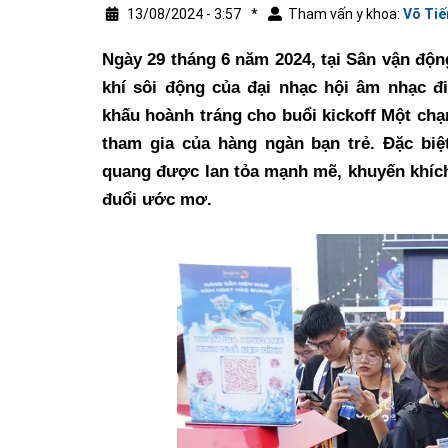
13/08/2024 - 3:57
*
Tham vấn y khoa:
Võ Tiế
Ngày 29 tháng 6 năm 2024, tại Sân vận độ
khí sôi động của đại nhạc hội âm nhạc đi
khấu hoành tráng cho buổi kickoff Một ch
tham gia của hàng ngàn bạn trẻ. Đặc bi
quang được lan tỏa mạnh mẽ, khuyến khích
đuổi ước mơ.