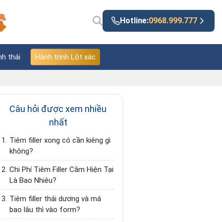
Hotline:
0968.999.777
nh thái
Hành trình Lột xác
Câu hỏi được xem nhiều
nhất
1.
Tiêm filler xong có cần kiêng gì
không?
2.
Chi Phí Tiêm Filler Cằm Hiện Tại
Là Bao Nhiêu?
3.
Tiêm filler thái dương và má
bao lâu thì vào form?