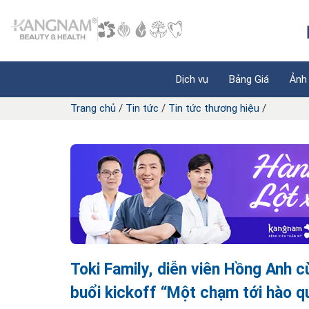
Dịch vụ
Bảng Giá
Ảnh
Trang chủ
/
Tin tức
/
Tin tức thương hiệu
/
Toki Family, diễn viên Hồng Anh 
buổi kickoff “Một chạm tới hào 