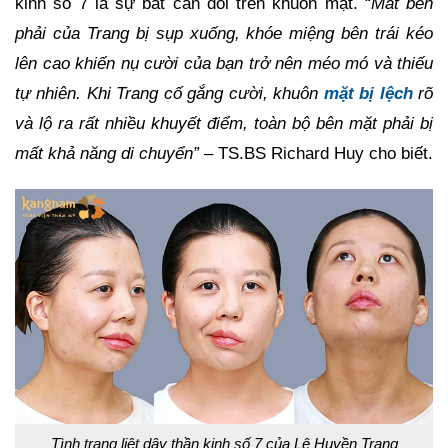
kinh số 7 là sự bất cân đối trên khuôn mặt. “
Mắt bên
phải của Trang bị sụp xuống, khóe miệng bên trái kéo
lên cao khiến nụ cười của bạn trở nên méo mó và thiếu
tự nhiên. Khi Trang cố gắng cười, khuôn
mặt bị lệch
rõ
và lộ ra rất nhiều khuyết điểm, toàn bộ bên mặt phải bị
mất khả năng di chuyển”
– TS.BS Richard Huy cho biết.
Tình trạng liệt dây thần kinh số 7 của Lê Huyền Trang