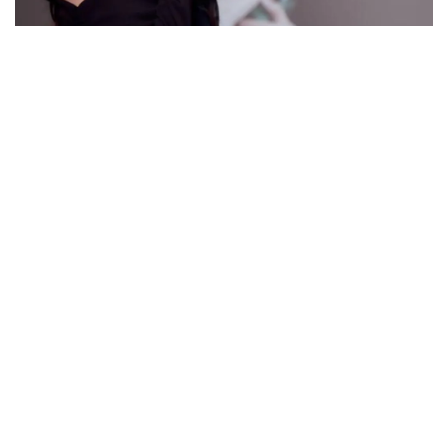
Bảo Ngọc sau 3 tháng phẫu thuật: Kết quả thay đổi
ra sao, cuộc sống bây giờ như thế nào?
Câu hỏi được xem nhiều nhất
1.
Tiêm filler xong có cần kiêng gì không?
2.
Chi Phí Tiêm Filler Cằm Hiện Tại Là Bao Nhiêu?
3.
Tiêm filler thái dương và má bao lâu thì vào form?
4.
Tiêm meso bao lâu một lần? Có hiệu quả với người 55
tuổi không?
5.
Tiêm meso giá bao nhiêu và có nên thực hiện không?