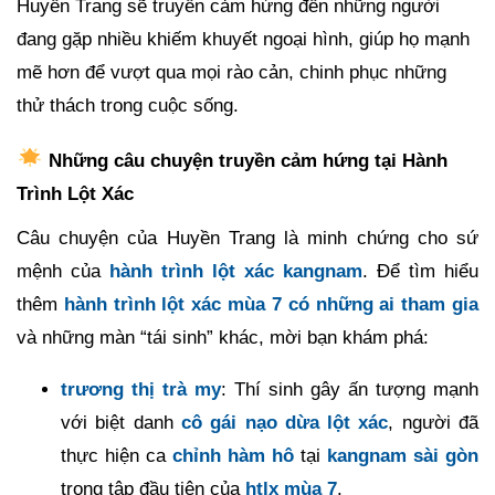
Huyền Trang sẽ truyền cảm hứng đến những người
đang gặp nhiều khiếm khuyết ngoại hình, giúp họ mạnh
mẽ hơn để vượt qua mọi rào cản, chinh phục những
thử thách trong cuộc sống.
Những câu chuyện truyền cảm hứng tại Hành
Trình Lột Xác
Câu chuyện của Huyền Trang là minh chứng cho sứ
mệnh của
hành trình lột xác kangnam
. Để tìm hiểu
thêm
hành trình lột xác mùa 7 có những ai tham gia
và những màn “tái sinh” khác, mời bạn khám phá:
trương thị trà my
: Thí sinh gây ấn tượng mạnh
với biệt danh
cô gái nạo dừa lột xác
, người đã
thực hiện ca
chỉnh hàm hô
tại
kangnam sài gòn
trong tập đầu tiên của
htlx mùa 7
.