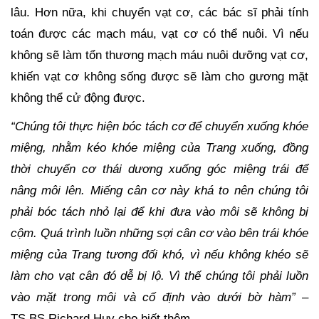
lâu. Hơn nữa, khi chuyển vạt cơ, các bác sĩ phải tính
toán được các mạch máu, vạt cơ có thể nuôi. Vì nếu
không sẽ làm tổn thương mạch máu nuôi dưỡng vạt cơ,
khiến vạt cơ không sống được sẽ làm cho gương mặt
không thể cử động được.
“Chúng tôi thực hiện bóc tách cơ để chuyển xuống khóe
miệng, nhằm kéo khóe miệng của Trang xuống, đồng
thời chuyển cơ thái dương xuống góc miệng trái để
nâng môi lên. Miếng cân cơ này khá to nên chúng tôi
phải bóc tách nhỏ lại để khi đưa vào môi sẽ không bị
cộm. Quá trình luồn những sợi cân cơ vào bên trái khóe
miệng của Trang tương đối khó, vì nếu không khéo sẽ
làm cho vạt cân đó dễ bị lộ. Vì thế chúng tôi phải luồn
vào mặt trong môi và cố định vào dưới bờ hàm”
–
TS.BS Richard Huy cho biết thêm.