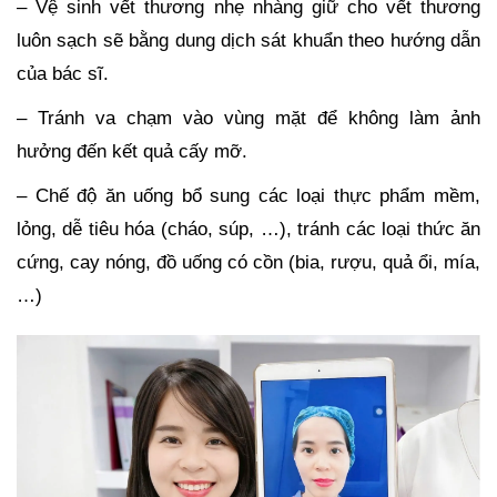
– Vệ sinh vết thương nhẹ nhàng giữ cho vết thương
luôn sạch sẽ bằng dung dịch sát khuẩn theo hướng dẫn
của bác sĩ.
– Tránh va chạm vào vùng mặt để không làm ảnh
hưởng đến kết quả cấy mỡ.
– Chế độ ăn uống bổ sung các loại thực phẩm mềm,
lỏng, dễ tiêu hóa (cháo, súp, …), tránh các loại thức ăn
cứng, cay nóng, đồ uống có cồn (bia, rượu, quả ổi, mía,
…)