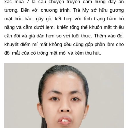
xác mùa 7 là câu chuyện truyền cảm hứng đầy ấn
tượng. Đến với chương trình, Trà My sở hữu gương
mặt hốc hác, gầy gò, kết hợp với tình trạng hàm hô
nặng và cằm dưới lẹm, khiến tổng thể khuôn mặt thiếu
cân đối và già dặn hơn so với tuổi thực. Thêm vào đó,
khuyết điểm mí mắt không đều cũng góp phần làm cho
đôi mắt của cô trông mệt mỏi và kém thu hút.