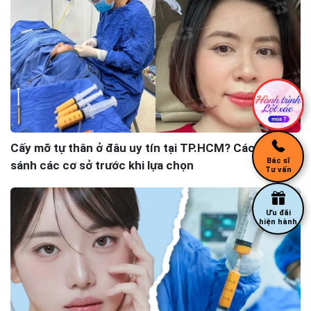
Cấy mỡ tự thân ở đâu uy tín tại TP.HCM? Cách so
Bác sĩ
sánh các cơ sở trước khi lựa chọn
Tư vấn
Ưu đãi
hiện hành