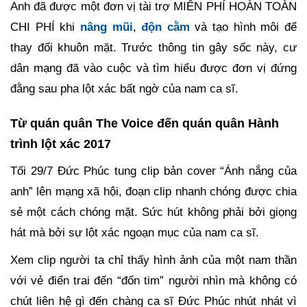
Anh đã được một đơn vị tài trợ MIỄN PHÍ HOÀN TOÀN
CHI PHÍ khi
nâng mũi
,
độn cằm
và tạo hình môi để
thay đổi khuôn mặt. Trước thông tin gây sốc này, cư
dân mạng đã vào cuộc và tìm hiểu được đơn vị đứng
đằng sau pha lột xác bất ngờ của nam ca sĩ.
Từ quán quân The Voice đến quán quân Hành
trình lột xác 2017
Tối 29/7 Đức Phúc tung clip bản cover “Ánh nắng của
anh” lên mạng xã hội, đoạn clip nhanh chóng được chia
sẻ một cách chóng mặt. Sức hút không phải bởi giọng
hát mà bởi sự lột xác ngoạn mục của nam ca sĩ.
Xem clip người ta chỉ thấy hình ảnh của một nam thần
với vẻ điển trai đến “đốn tim” người nhìn mà không có
chút liên hệ gì đến chàng ca sĩ Đức Phúc nhút nhát vì