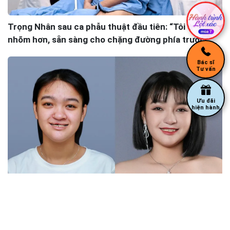
Trọng Nhân sau ca phẫu thuật đầu tiên: “Tôi đã nhẹ
nhõm hơn, sẵn sàng cho chặng đường phía trước”
Bác sĩ
Tư vấn
Ưu đãi
hiện hành
Bùi Thị Như Cảnh – Cô bé sứt môi hở hàm ếch và 2
cuộc phẫu thuật thay đổi nhan sắc