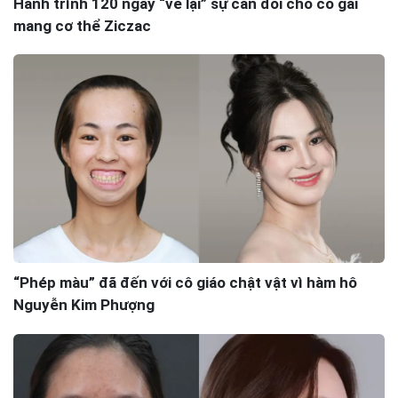
Hành trình 120 ngày “vẽ lại” sự cân đối cho cô gái
mang cơ thể Ziczac
“Phép màu” đã đến với cô giáo chật vật vì hàm hô
Nguyễn Kim Phượng