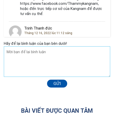
https://www.facebook.com/Thammykangnam
,
hoặc đến trực tiếp cơ sở của Kangnam để được
tư vấn cụ thể.
Trịnh Thanh đức
Tháng 12 16, 2022 lúc 11:12 sáng
Mình muốn thẩm mỹ tầng sinh môn
Hãy để lại bình luận của bạn bên dưới!
Lê thị mỹ nhân
Tháng 5 27, 2022 lúc 3:27 chiều
Tv mình về KTMTSM
GỬI
BÀI VIẾT ĐƯỢC QUAN TÂM