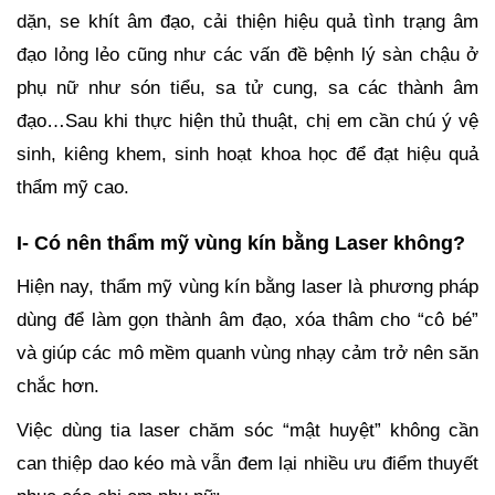
dặn, se khít âm đạo, cải thiện hiệu quả tình trạng âm
đạo lỏng lẻo cũng như các vấn đề bệnh lý sàn chậu ở
phụ nữ như són tiểu, sa tử cung, sa các thành âm
đạo…Sau khi thực hiện thủ thuật, chị em cần chú ý vệ
sinh, kiêng khem, sinh hoạt khoa học để đạt hiệu quả
thẩm mỹ cao.
I- Có nên thẩm mỹ vùng kín bằng Laser không?
Hiện nay, thẩm mỹ vùng kín bằng laser là phương pháp
dùng để làm gọn thành âm đạo, xóa thâm cho “cô bé”
và giúp các mô mềm quanh vùng nhạy cảm trở nên săn
chắc hơn.
Việc dùng tia laser chăm sóc “mật huyệt
” không cần
can thiệp dao kéo mà vẫn đem lại nhiều ưu điểm thuyết