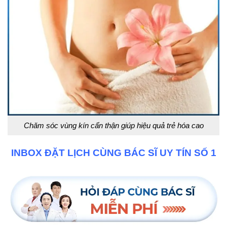
Chăm sóc vùng kín cẩn thận giúp hiệu quả trẻ hóa cao
INBOX ĐẶT LỊCH CÙNG BÁC SĨ UY TÍN SỐ 1