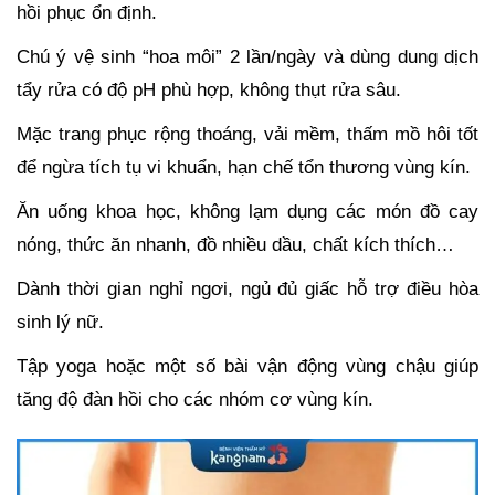
hồi phục ổn định.
Chú ý vệ sinh “hoa môi” 2 lần/ngày và dùng dung dịch
tẩy rửa có độ pH phù hợp, không thụt rửa sâu.
Mặc trang phục rộng thoáng, vải mềm, thấm mồ hôi tốt
để ngừa tích tụ vi khuẩn, hạn chế tổn thương vùng kín.
Ăn uống khoa học, không lạm dụng các món
đồ cay
nóng, thức ăn nhanh, đồ nhiều dầu, chất kích thích…
Dành thời gian nghỉ ngơi, ngủ đủ giấc hỗ trợ điều hòa
sinh lý nữ.
Tập yoga hoặc một số bài vận động vùng chậu giúp
tăng độ đàn hồi cho các nhóm cơ vùng kín.