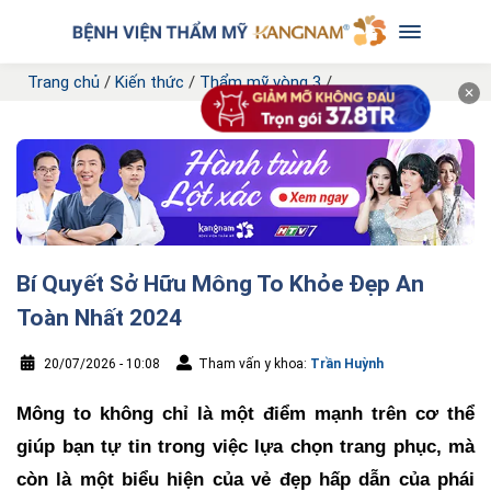
Trang chủ
/
Kiến thức
/
Thẩm mỹ vòng 3
/
✕
Bí Quyết Sở Hữu Mông To Khỏe Đẹp An
Toàn Nhất 2024
20/07/2026 - 10:08
Tham vấn y khoa:
Trần Huỳnh
Mông to không chỉ là một điểm mạnh trên cơ thể
giúp bạn tự tin trong việc lựa chọn trang phục, mà
còn là một biểu hiện của vẻ đẹp hấp dẫn của phái