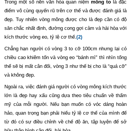
Trong một số nền văn hóa quan niệm
mông to
là đặc
điểm vô cùng quyến rũ trên cơ thể và được đánh giá là
đẹp. Tuy nhiên vòng mông được cho là đẹp cần có độ
săn chắc nhất định, đường cong gợi cảm và hài hòa với
kích thước vòng eo, tỷ lệ cơ thể.
(2)
Chẳng hạn người có vòng 3 to cỡ 100cm nhưng lại có
chiều cao khiêm tốn và vòng eo “bánh mì” thì nhìn tổng
thể sẽ bị mất cân đối, vòng 3 như thế bị cho là “quá cỡ”
và không đẹp.
Ngoài ra, việc đánh giá người có vòng mông kích thước
lớn là đẹp hay xấu cũng dựa theo tiêu chuẩn về thẩm
mỹ của mỗi người. Nếu bạn muốn có vóc dáng hoàn
hảo, quan trọng bạn phải hiểu tỷ lệ cơ thể của mình để
từ đó có sự điều chỉnh về chế độ ăn, tập luyện để sở
hữu thân hình cân đối, hài hòa.