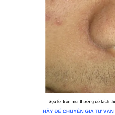
Sẹo lồi trên mũi thường có kích t
HÃY ĐỂ CHUYÊN GIA TƯ VẤN