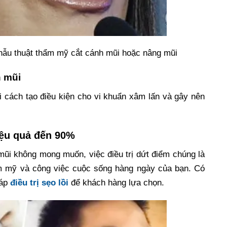
phẫu thuật thẩm mỹ cắt cánh mũi hoặc nâng mũi
n mũi
i cách tạo điều kiện cho vi khuẩn xâm lấn và gây nên
hiệu quả đến 90%
 mũi không mong muốn, việc điều trị dứt điểm chúng là
m mỹ và công việc cuộc sống hàng ngày của bạn. Có
háp
điều trị sẹo lồi
để khách hàng lựa chọn.