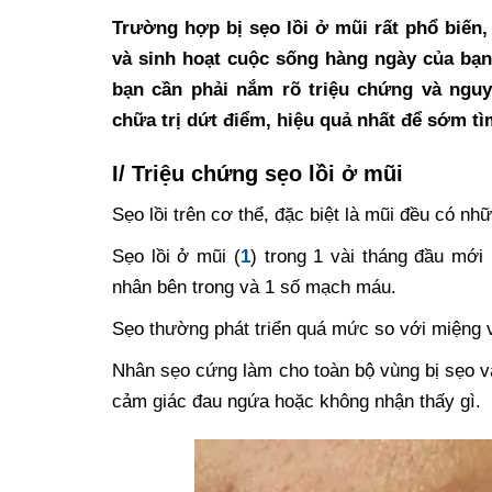
Trường hợp bị sẹo lồi ở mũi rất phổ biến
và sinh hoạt cuộc sống hàng ngày của bạn. 
bạn cần phải nắm rõ triệu chứng và nguy
chữa trị dứt điểm, hiệu quả nhất để sớm tì
I/ Triệu chứng sẹo lồi ở mũi
Sẹo lồi trên cơ thể, đặc biệt là mũi đều có n
Sẹo lồi ở mũi (
1
) trong 1 vài tháng đầu mới
nhân bên trong và 1 số mạch máu.
Sẹo thường phát triển quá mức so với miệng 
Nhân sẹo cứng làm cho toàn bộ vùng bị sẹo và
cảm giác đau ngứa hoặc không nhận thấy gì.