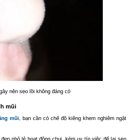
gây nên sẹo lồi không đáng có
nh mũi
âng mũi
, bạn cần có chế độ kiêng khem nghiêm ngặt
đẹp nhỏ lẻ hoạt động chui, kém uy tín việc để lại sẹo