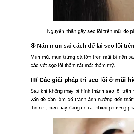
Nguyên nhân gây sẹo lồi trên mũi do 
④ Nặn mụn sai cách để lại sẹo lồi trê
Mụn mủ, mụn trứng cá lớn trên mũi bị nặn sa
các vết sẹo lồi thâm rất mất thẩm mỹ.
III/ Các giải pháp trị sẹo lồi ở mũi 
Sau khi không may bị hình thành sẹo lồi trên
vấn đề cần làm để tránh ảnh hưởng đến thẩ
thể nói, hiện nay đang có rất nhiều phương p