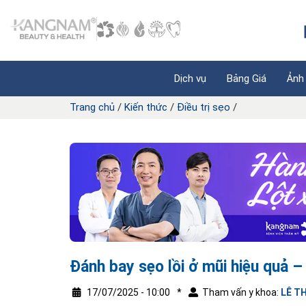
Dịch vụ
Bảng Giá
Ảnh
Trang chủ
/
Kiến thức
/
Điều trị sẹo
/
Đánh bay sẹo lồi ở mũi hiệu quả –
17/07/2025 - 10:00
*
Tham vấn y khoa:
LÊ T