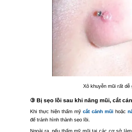
Xỏ khuyễn mũi rất dễ 
③ Bị sẹo lồi sau khi nâng mũi, cắt cá
Khi thực hiện thẩm mỹ
cắt cánh mũi
hoặc
n
để tránh hình thành sẹo lồi.
Ngoài ra, nếu thẩm mỹ mũi tại các cơ sở làm 