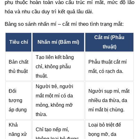
phụ thuộc hoàn toàn vào cấu trúc mí mắt, mức độ lão
hóa và nhu cầu duy trì kết quả lâu dài.
Bảng so sánh nhấn mí – cắt mí theo tình trạng mắt:
Cắt mí (Phẫu
Tiêu chí
Nhấn mí (Bấm mí)
thuật)
Tạo liên kết bằng
Bản chất
Phẫu thuật cắt mí
chỉ, không phẫu
thủ thuật
mắt, có rạch da.
thuật.
Người trẻ, người
Đối
Người sụp mí, mắt
mắt một mí có da
tượng
nhiều da thừa, da
mỏng, không mỡ
áp dụng
mí mắt bị chùng.
thừa.
Khả
Loại bỏ triệt để
Chỉ tạo nếp mí,
năng xử
bọng mỡ, da
không loại bỏ được