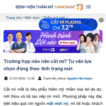
Trang chủ
/
Kiến thức
/
Thẩm mỹ mắt
/
✕
Trường hợp nào nên cắt mí? Tư vấn lựa
chọn đúng theo tình trạng mắt
31/07/2026 - 10:38
Tham vấn y khoa:
Nguyễn Văn Huyên
Cắt mí mắt là tiểu phẫu thẩm mỹ nhằm loại bỏ da dư,
mỡ thừa và tái tạo nếp mí mới. Phương pháp này đặc
biệt hiệu quả với người
mắt một mí
, mí lót hoặc khách