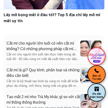
Lấy mỡ bọng mắt ở đâu tốt? Top 5 địa chỉ lấy mỡ mí
mắt uy tín
Cắt mí cho người lớn tuổi có nên cắt mí
không? Có những phương pháp cắt mí
nào an toàn
Cắt mí cho người lớn tuổi nên thực hiện trong độ
tuổi 40 - 60 nếu vùng mí mắt đã xuất hiện các dấu
hiệu lão hóa rõ rệt như da chùng, bọng mỡ, sụp mí
hoặc mí sa che khuất tầm nhìn. Khi được thăm
Cắt mí là gì? Quy trình, phân loại và những
khám và chỉ định đúng từ bác sĩ chuyên khoa uy
điều cần biết
Bác sĩ
tín, cắt mí có thể giúp loại bỏ da dư, xử lý bọng mỡ,
Tư vấn
Cắt mí là kỹ thuật tạo hình lại vùng mí mắt để khắc
cải thiện tình trạng sụp mí, từ đó mang lại đôi mắt
phục da chùng, mỡ thừa, bọng mắt và giúp đôi mắt
gọn gàng, tươi tắn và trẻ trung hơn. Trong một số
rõ nếp mí hơn, trẻ hơn, hài hòa hơn. Cắt mí trên
trường hợp, phương pháp này còn hỗ trợ cải thiện
Ưu đãi
phù hợp với người có mí sụp, da dư mí trên, mắt
tầm nhìn khi mí mắt sa trễ che khuất mắt.
Tạo mắt 2 mí như Trà My khác gì so với cắt
hiện hành
nhiều mỡ hoặc nếp mí mờ khiến gương mặt trông
mí thông thông thường
mệt mỏi. Cắt mí dưới phù hợp với người có bọng
Trà My là thí sinh mở màn chương trình Hành Trình