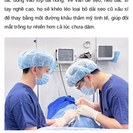
tác động vào lớp da nông. Về vấn đề sẹo, nếu bác sĩ
tay nghề cao, họ sẽ khéo léo loại bỏ dải sẹo cũ xấu xí
để thay bằng một đường khâu thẩm mỹ tinh tế, giúp đôi
mắt trông tự nhiên hơn cả lúc chưa dặm.