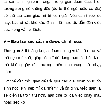
là sai lầm nghiêm trọng. Trong giai đoạn đầu, hiện
tượng sưng nề không đều (do tư thế ngủ hoặc cơ địa)
có thể tạo cảm giác mí bị lệch giả. Nếu can thiệp lúc
này, bác sĩ rất khó xác định tỉ lệ thực tế, dẫn đến việc
sửa xong vẫn bị lệch.
V – Bao lâu sau cắt mí được chỉnh sửa
Thời gian 3-6 tháng là giai đoạn collagen tái cấu trúc và
mô sẹo mềm đi, giúp bác sĩ dễ dàng thao tác bóc tách
mà không gây tổn thương thêm cho vùng mắt nhạy
cảm.
Cơ thể cần thời gian để trải qua các giai đoạn phục hồi
sinh học. Khi nếp mí đã “mềm” và ổn định, việc dặm lại
sẽ diễn ra trơn tru hơn, hạn chế tối đa việc chảy máu
hoặc sẹo xơ.