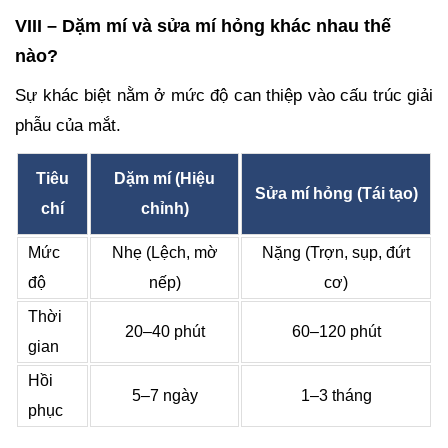
VIII – Dặm mí và sửa mí hỏng khác nhau thế
nào?
Sự khác biệt nằm ở mức độ can thiệp vào cấu trúc giải
phẫu của mắt.
Tiêu
Dặm mí (Hiệu
Sửa mí hỏng (Tái tạo)
chí
chỉnh)
Mức
Nhẹ (Lệch, mờ
Nặng (Trợn, sụp, đứt
độ
nếp)
cơ)
Thời
20–40 phút
60–120 phút
gian
Hồi
5–7 ngày
1–3 tháng
phục