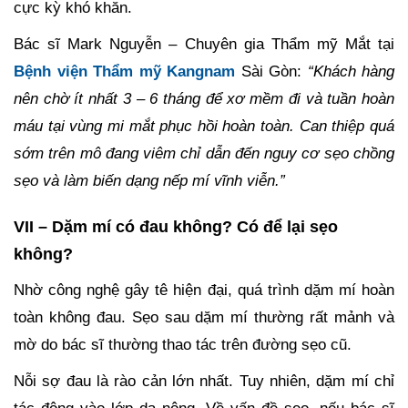
cực kỳ khó khăn.
Bác sĩ Mark Nguyễn – Chuyên gia Thẩm mỹ Mắt tại
Bệnh viện Thẩm mỹ Kangnam
Sài Gòn:
“Khách hàng
nên chờ ít nhất 3 – 6 tháng để xơ mềm đi và tuần hoàn
máu tại vùng mi mắt phục hồi hoàn toàn. Can thiệp quá
sớm trên mô đang viêm chỉ dẫn đến nguy cơ sẹo chồng
sẹo và làm biến dạng nếp mí vĩnh viễn.”
VII – Dặm mí có đau không? Có để lại sẹo
không?
Nhờ công nghệ gây tê hiện đại, quá trình dặm mí hoàn
toàn không đau. Sẹo sau dặm mí thường rất mảnh và
mờ do bác sĩ thường thao tác trên đường sẹo cũ.
Nỗi sợ đau là rào cản lớn nhất. Tuy nhiên, dặm mí chỉ