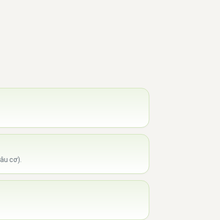
âu cơ).