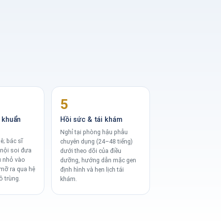
5
 khuẩn
Hồi sức & tái khám
Nghỉ tại phòng hậu phẫu
; bác sĩ
chuyên dụng (24–48 tiếng)
nội soi đưa
dưới theo dõi của điều
u nhỏ vào
dưỡng, hướng dẫn mặc gen
 mỡ ra qua hệ
định hình và hẹn lịch tái
ô trùng.
khám.