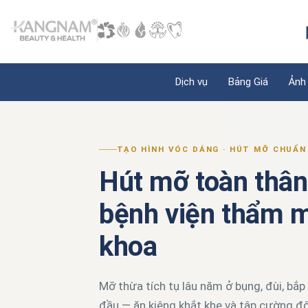
Dịch vụ
Bảng Giá
Ảnh
TẠO HÌNH VÓC DÁNG · HÚT MỠ CHUẨN
Hút mỡ toàn thân 
bệnh viện thẩm 
khoa
Mỡ thừa tích tụ lâu năm ở bụng, đùi, bắp
đầu — ăn kiêng khắt khe và tập cường đ