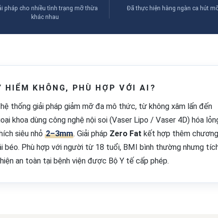
ải pháp cho nhiều tình trạng mỡ thừa
Đã thực hiện hàng ngàn ca hút m
khác nhau
 HIỂM KHÔNG, PHÙ HỢP VỚI AI?
ệ thống giải pháp giảm mỡ đa mô thức, từ không xâm lấn đến
ại khoa dùng công nghệ nội soi (Vaser Lipo / Vaser 4D) hóa lỏn
hích siêu nhỏ
2–3mm
. Giải pháp
Zero Fat
kết hợp thêm chươn
ái béo. Phù hợp với người từ 18 tuổi, BMI bình thường nhưng tíc
 hiện an toàn tại bệnh viện được Bộ Y tế cấp phép.