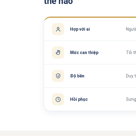
thế nào
Hợp với ai
Người
Mức can thiệp
Tối t
Độ bền
Duy t
Hồi phục
Sưng