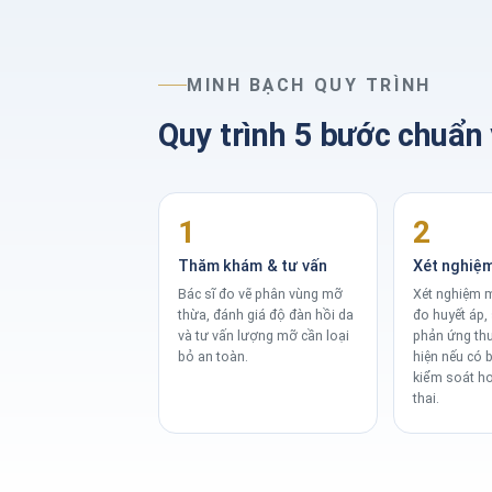
MINH BẠCH QUY TRÌNH
Quy trình 5 bước chuẩn
1
2
Thăm khám & tư vấn
Xét nghiệ
Bác sĩ đo vẽ phân vùng mỡ
Xét nghiệm 
thừa, đánh giá độ đàn hồi da
đo huyết áp,
và tư vấn lượng mỡ cần loại
phản ứng thu
bỏ an toàn.
hiện nếu có 
kiểm soát h
thai.