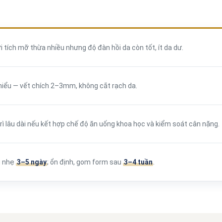
 tích mỡ thừa nhiều nhưng độ đàn hồi da còn tốt, ít da dư.
hiểu — vết chích 2–3mm, không cắt rạch da.
rì lâu dài nếu kết hợp chế độ ăn uống khoa học và kiểm soát cân nặng.
 nhẹ
3–5 ngày
; ổn định, gom form sau
3–4 tuần
.