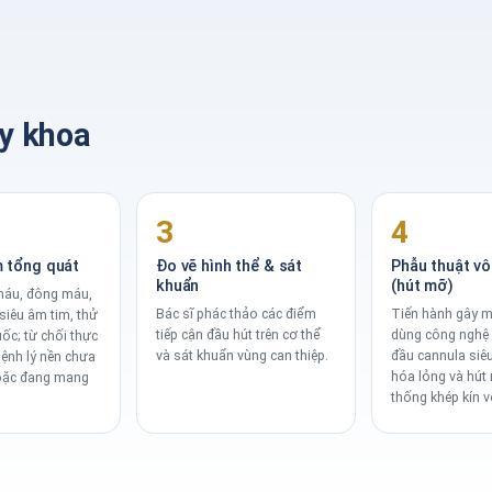
 y khoa
3
4
m tổng quát
Đo vẽ hình thể & sát
Phẫu thuật vô
khuẩn
(hút mỡ)
máu, đông máu,
Bác sĩ phác thảo các điểm
Tiến hành gây mê
 siêu âm tim, thử
tiếp cận đầu hút trên cơ thể
dùng công nghệ 
ốc; từ chối thực
và sát khuẩn vùng can thiệp.
đầu cannula siê
bệnh lý nền chưa
hóa lỏng và hút
oặc đang mang
thống khép kín v