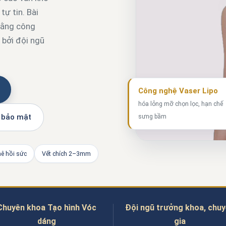
ự tin. Bài
 bằng công
 bởi đội ngũ
Công nghệ Vaser Lipo
hóa lỏng mỡ chọn lọc, hạn chế
 bảo mật
sưng bầm
ê hồi sức
Vết chích 2–3mm
Chuyên khoa Tạo hình Vóc
Đội ngũ trưởng khoa, chu
dáng
gia