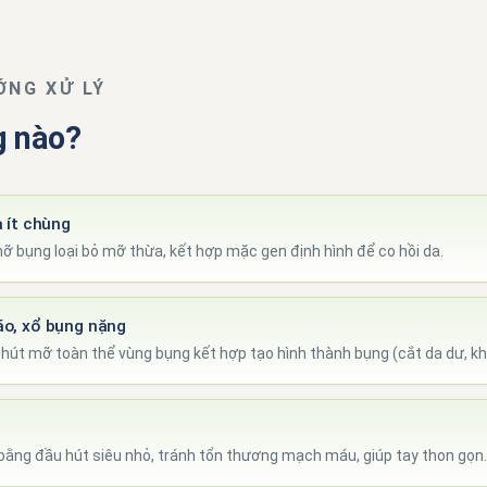
ỚNG XỬ LÝ
g nào?
 ít chùng
ỡ bụng loại bỏ mỡ thừa, kết hợp mặc gen định hình để co hồi da.
ão, xổ bụng nặng
hút mỡ toàn thể vùng bụng kết hợp tạo hình thành bụng (cắt da dư, kh
ằng đầu hút siêu nhỏ, tránh tổn thương mạch máu, giúp tay thon gọn.