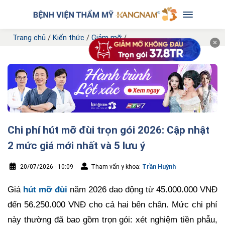
Trang chủ
/
Kiến thức
/
Giảm mỡ
/
✕
Chi phí hút mỡ đùi trọn gói 2026: Cập nhật
2 mức giá mới nhất và 5 lưu ý
20/07/2026 - 10:09
Tham vấn y khoa:
Trần Huỳnh
Giá
hút mỡ đùi
năm 2026 dao động từ 45.000.000 VNĐ
đến 56.250.000 VNĐ cho cả hai bên chân. Mức chi phí
này thường đã bao gồm trọn gói: xét nghiệm tiền phẫu,