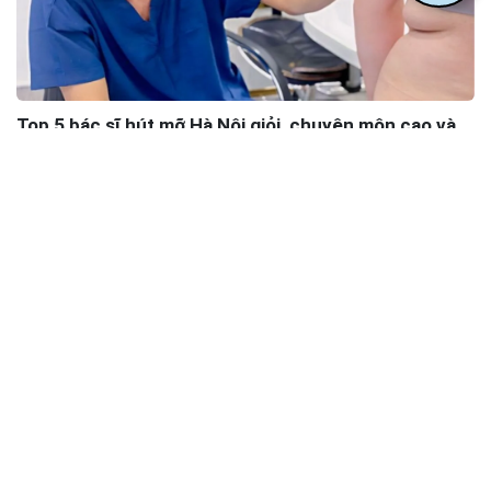
Top 5 bác sĩ hút mỡ Hà Nội giỏi, chuyên môn cao và
uy tín nhất 2026
Câu hỏi được xem nhiều nhất
1.
Mới sinh đôi 5 tháng đã đi hút mỡ bụng được chưa?
2.
Hút mỡ nọng cằm có giá bao nhiêu?
3.
Hút mỡ xong bao lâu thì được tắm? Vệ sinh cá nhân có
bất tiện không?
4.
Đẻ mổ bao lâu thì có thể hút mỡ bụng an toàn?
5.
Hút mỡ bắp tay bao lâu thì lành? Có cần kiêng cữ nhiều
không?