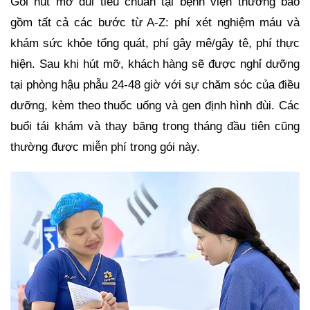
Gói hút mỡ đùi tiêu chuẩn tại bệnh viện thường bao
gồm tất cả các bước từ A-Z: phí xét nghiệm máu và
khám sức khỏe tổng quát, phí gây mê/gây tê, phí thực
hiện. Sau khi hút mỡ, khách hàng sẽ được nghỉ dưỡng
tại phòng hậu phẫu 24-48 giờ với sự chăm sóc của điều
dưỡng, kèm theo thuốc uống và gen định hình đùi. Các
buổi tái khám và thay băng trong tháng đầu tiên cũng
thường được miễn phí trong gói này.