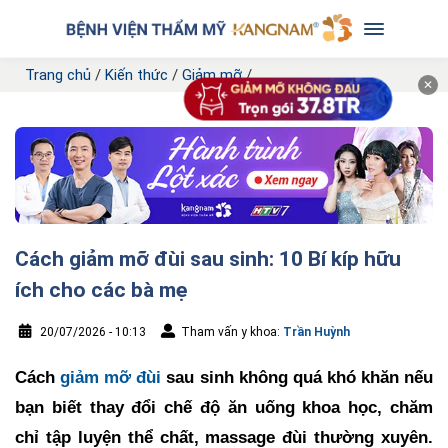
Trang chủ
/
Kiến thức
/
Giảm mỡ
/
✕
Cách giảm mỡ đùi sau sinh: 10 Bí kíp hữu
ích cho các bà mẹ
20/07/2026 - 10:13
Tham vấn y khoa:
Trần Huỳnh
Cách
giảm mỡ đùi
sau sinh không quá khó khăn nếu
bạn biết thay đổi chế độ ăn uống khoa học, chăm
chỉ tập luyện thể chất, massage đùi thường xuyên.