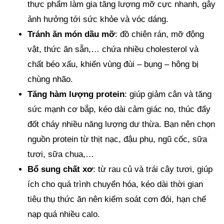
thực phẩm làm gia tăng lượng mỡ cực nhanh, gây
ảnh hưởng tới sức khỏe và vóc dáng.
Tránh ăn món dầu mỡ
: đồ chiên rán, mỡ động
vật, thức ăn sẵn,… chứa nhiều cholesterol và
chất béo xấu, khiến vùng đùi – bụng – hông bị
chùng nhão.
Tăng hàm lượng protein
: giúp giảm cân và tăng
sức mạnh cơ bắp, kéo dài cảm giác no, thúc đẩy
đốt cháy nhiều năng lượng dư thừa. Bạn nên chọn
nguồn protein từ thịt nạc, đậu phụ, ngũ cốc, sữa
tươi, sữa chua,…
Bổ sung chất xơ
: từ rau củ và trái cây tươi, giúp
ích cho quá trình chuyển hóa, kéo dài thời gian
tiêu thụ thức ăn nên kiểm soát cơn đói, hạn chế
nạp quá nhiều calo.