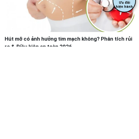
Ưu đãi
hiện hành
Hút mỡ có ảnh hưởng tim mạch không? Phân tích rủi
ro & Điều kiện an toàn 2026
Câu hỏi được xem nhiều nhất
1.
Mới sinh đôi 5 tháng đã đi hút mỡ bụng được chưa?
2.
Hút mỡ nọng cằm có giá bao nhiêu?
3.
Hút mỡ xong bao lâu thì được tắm? Vệ sinh cá nhân có
bất tiện không?
4.
Đẻ mổ bao lâu thì có thể hút mỡ bụng an toàn?
5.
Hút mỡ bắp tay bao lâu thì lành? Có cần kiêng cữ nhiều