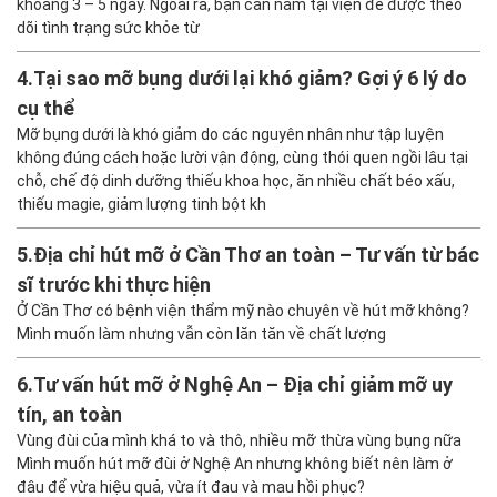
khoảng 3 – 5 ngày. Ngoài ra, bạn cần nằm tại viện để được theo
dõi tình trạng sức khỏe từ
4.
Tại sao mỡ bụng dưới lại khó giảm? Gợi ý 6 lý do
cụ thể
Mỡ bụng dưới là khó giảm do các nguyên nhân như tập luyện
không đúng cách hoặc lười vận động, cùng thói quen ngồi lâu tại
chỗ, chế độ dinh dưỡng thiếu khoa học, ăn nhiều chất béo xấu,
thiếu magie, giảm lượng tinh bột kh
5.
Địa chỉ hút mỡ ở Cần Thơ an toàn – Tư vấn từ bác
sĩ trước khi thực hiện
Ở Cần Thơ có bệnh viện thẩm mỹ nào chuyên về hút mỡ không?
Mình muốn làm nhưng vẫn còn lăn tăn về chất lượng
6.
Tư vấn hút mỡ ở Nghệ An – Địa chỉ giảm mỡ uy
tín, an toàn
Vùng đùi của mình khá to và thô, nhiều mỡ thừa vùng bụng nữa
Mình muốn hút mỡ đùi ở Nghệ An nhưng không biết nên làm ở
đâu để vừa hiệu quả, vừa ít đau và mau hồi phục?