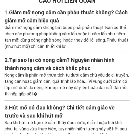
CÂU HỎI LIÊN QUAN
1.
Giảm mỡ nọng cằm cần phẫu thuật không? Cách
giảm mỡ cằm hiệu quả
Giảm mỡ nọng cằm không bắt buộc phải phẫu thuật. Bạn có thể
chọn các phương pháp không xâm lấn hoặc ít xâm lấn như tiêm
tan mỡ, dùng công nghệ sóng, hoặc thay đổi lối sống. Phẫu thuật
(như hút mỡ) chỉ cần thiết khi lư
2.
Tại sao lại có nọng cằm? Nguyên nhân hình
thành nọng cằm và cách khắc phục
Nọng cằm là phần mỡ thừa tích tụ dưới cằm chủ yếu do di truyền,
tăng cân hoặc giảm cân, quá trình lão hóa,… Vì vùng dưới cằm có
lớp mỡ dưới da riêng, khi lớp mỡ này dày lên hoặc da mất đàn hồi
thì nếp gấp sẽ l�
3.
Hút mỡ có đau không? Chi tiết cảm giác về
trước và sau khi hút mỡ
Sau khi hút mỡ bạn sẽ cảm thấy đau nhức, ê ẩm hoặc hơi khó
chịu tại vùng vừa thực hiện, tuy nhiên hiện tượng này sẽ hết sau