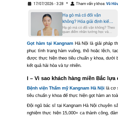
17/07/2026 - 3:28
*
Tham vấn y khoa:
Vũ Hữu
Hạ gò má có đổi vận
không? Hóa giải định kiến
sát phu bằng khoa học
Hạ gò má có đổi vận không? Theo
quan điểm nhân tướng học và
chỉnh hình xương mặt
thẩm mỹ hiện đại, phẫu thuật hạ
gò má không trực tiếp thay đổi "lá
Gọt hàm tại Kangnam
Hà Nội là giải pháp t
số tử vi" nhưng lại là bước ngoặt
quan trọng giúp thay đổi diện mạo,
phục tình trạng hàm vuông, thô hoặc lệch, tạo
xóa bỏ định kiến "sát phu" và giải
phóng áp lực tâm lý. Việc sở hữu
được thực hiện theo tiêu chuẩn y khoa, dưới
gương mặt hài hòa, thanh tú giúp
kết quả hài hòa và tự nhiên.
bạn tăng cường sự tự tin, tạo
thiện cảm trong giao tiếp và mở ra
những cơ hội mới trong sự nghiệp
I – Vì sao khách hàng miền Bắc lựa
cũng như tình duyên.
Bệnh viện Thẩm mỹ Kangnam Hà Nội
là cơ 
tiêu chuẩn y khoa để thực hiện gọt hàm an to
Đội ngũ bác sĩ tại Kangnam Hà Nội chuyên sâu
nghiệm thực hiện 15,000+ ca thành công, đảm