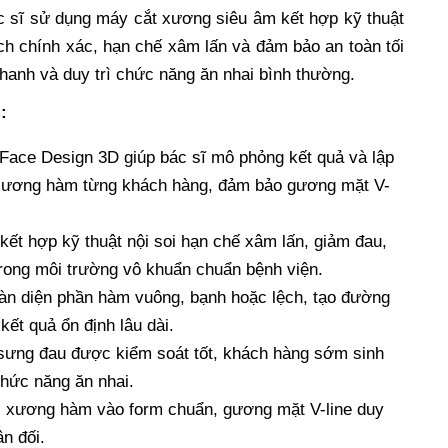
c sĩ sử dụng máy cắt xương siêu âm kết hợp kỹ thuật
ệch chính xác, hạn chế xâm lấn và đảm bảo an toàn tối
nhanh và duy trì chức năng ăn nhai bình thường.
:
Face Design 3D giúp bác sĩ mô phỏng kết quả và lập
c xương hàm từng khách hàng, đảm bảo gương mặt V-
ết hợp kỹ thuật nội soi hạn chế xâm lấn, giảm đau,
trong môi trường vô khuẩn chuẩn bệnh viện.
toàn diện phần hàm vuông, bạnh hoặc lệch, tạo đường
ết quả ổn định lâu dài.
 sưng đau được kiểm soát tốt, khách hàng sớm sinh
hức năng ăn nhai.
 xương hàm vào form chuẩn, gương mặt V-line duy
ân đối.