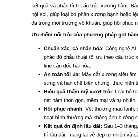
kết quả và phân tích cấu trúc xương hàm. Bá
nội soi, giúp loại bỏ phần xương bạnh hoặc l
đa trong môi trường vô khuẩn, giúp hồi phục 
Ưu điểm nổi trội của phương pháp gọt hàm
Chuẩn xác, cá nhân hóa:
Công nghệ AI 
phác đồ phẫu thuật tối ưu theo cấu trú
line cân đối, hài hòa.
An toàn tối đa:
Máy cắt xương siêu âm k
sưng và hạn chế biến chứng, thực hiện 
Hiệu quả thẩm mỹ vượt trội
: Loại bỏ 
nét hàm thon gọn, mềm mại và tự nhiên, k
Hồi phục nhanh
: Vết thương mau lành,
hoạt bình thường mà không ảnh hưởng c
Kết quả ổn định lâu dài:
Sau 1–3 tháng,
trì lâu dài, mang lại vẻ đẹp tự nhiên và c