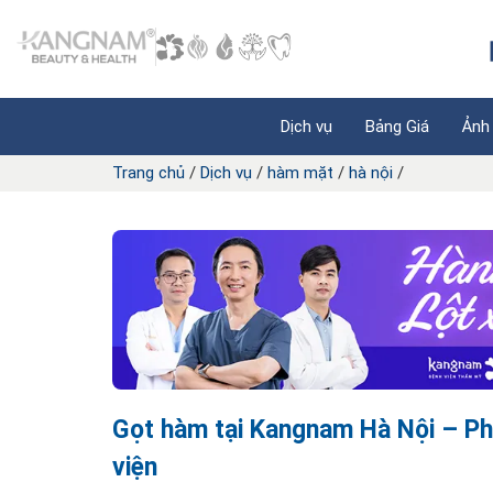
Dịch vụ
Bảng Giá
Ảnh
Trang chủ
/
Dịch vụ
/
hàm mặt
/
hà nội
/
Gọt hàm tại Kangnam Hà Nội – Ph
viện