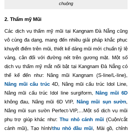
chuộng
2. Thẩm mỹ Mũi
Các dịch vụ thẩm mỹ mũi tại Kangnam Đà Nẵng cũng
vô cùng đa dạng, mang đến nhiều giải pháp khắc phục
khuyết điểm trên mũi, thiết kế dáng mũi mới chuẩn tỷ lệ
vàng, cân đối với đường nét trên gương mặt. Một số
dịch vụ thẩm mỹ mắt nổi bật tại Kangnam Đà Nẵng có
thể kể đến như: Nâng mũi Kangnam (S-line/L-line),
Nâng mũi cấu trúc
4D, Nâng mũi cấu trúc Idol Line,
Nâng mũi cấu trúc Idol line surgiform,
Nâng mũi 6D
không đau, Nâng mũi 6D VIP,
Nâng mũi sụn sườn
,
Nâng mũi sụn sườn Perfect-VIP,…Một số dịch vụ mũi
phụ trợ giúp khác như:
Thu nhỏ cánh mũi
(Cuộn/cắt
cánh mũi), Tạo hình/
thu nhỏ đầu mũi
, Mài gồ, chỉnh