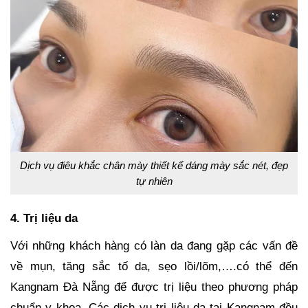
Dịch vụ điêu khắc chân mày thiết kế dáng mày sắc nét, đẹp
tự nhiên
4. Trị liệu da
Với những khách hàng có làn da đang gặp các vấn đề
về mụn, tăng sắc tố da, sẹo lồi/lõm,….có thể đến
Kangnam Đà Nẵng để được trị liệu theo phương pháp
chuẩn y khoa. Các dịch vụ trị liệu da tại Kangnam đều