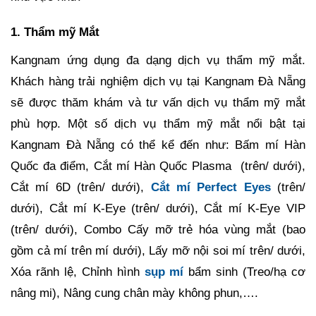
1. Thẩm mỹ Mắt
Kangnam ứng dụng đa dạng dịch vụ thẩm mỹ mắt.
Khách hàng trải nghiệm dịch vụ tại Kangnam Đà Nẵng
sẽ được thăm khám và tư vấn dịch vụ thẩm mỹ mắt
phù hợp. Một số dịch vụ thẩm mỹ mắt nổi bật tại
Kangnam Đà Nẵng có thể kể đến như: Bấm mí Hàn
Quốc đa điểm, Cắt mí Hàn Quốc Plasma (trên/ dưới),
Cắt mí 6D (trên/ dưới),
Cắt mí Perfect Eyes
(trên/
dưới), Cắt mí K-Eye (trên/ dưới), Cắt mí K-Eye VIP
(trên/ dưới), Combo Cấy mỡ trẻ hóa vùng mắt (bao
gồm cả mí trên mí dưới), Lấy mỡ nội soi mí trên/ dưới,
Xóa rãnh lệ, Chỉnh hình
sụp mí
bẩm sinh (Treo/hạ cơ
nâng mi), Nâng cung chân mày không phun,….