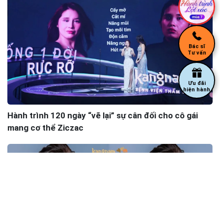
Bác sĩ
Tư vấn
Ưu đãi
hiện hành
Hành trình 120 ngày “vẽ lại” sự cân đối cho cô gái
mang cơ thể Ziczac