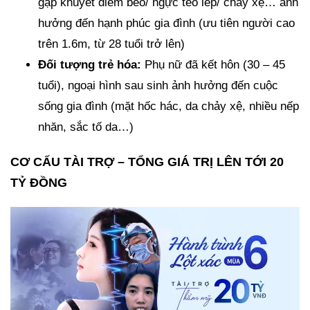
gặp khuyết điểm béo/ ngực teo lép/ chảy xệ… ảnh
hưởng đến hạnh phúc gia đình (ưu tiên người cao
trên 1.6m, từ 28 tuổi trở lên)
Đối tượng trẻ hóa:
Phụ nữ đã kết hôn (30 – 45
tuổi), ngoại hình sau sinh ảnh hưởng đến cuộc
sống gia đình (mặt hốc hác, da chảy xệ, nhiều nếp
nhăn, sắc tố da…)
CƠ CẤU TÀI TRỢ – TỔNG GIÁ TRỊ LÊN TỚI 20
TỶ ĐỒNG