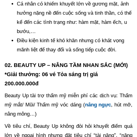
Cá nhân có khiếm khuyết lớn về gương mặt, ảnh
hưởng nặng nề đến cuộc sống và tinh thần, có thể
kể đến các tình trạng như: hàm mặt, hàm ếch, u
bướu,…
Điều kiện kinh tế khó khăn nhưng có khát vọng
mãnh liệt để thay đổi và sống tiếp cuộc đời.
02. BEAUTY UP – NÂNG TẦM NHAN SẮC (MỚI)
*Giải thưởng: 06 vé Tỏa sáng trị giá
200.000.000đ
Beauty Up tài trợ thẩm mỹ miễn phí các dịch vụ: Thẩm
mỹ mắt/ Mũi/ Thẩm mỹ vóc dáng (
nâng ngực
, hút mỡ,
nâng mông…)
Về tiêu chí, Beauty Up không đòi hỏi khuyết điểm quá
lớn về ngoại hình nhưng đặt tiêu chí “tài năng”, “năng