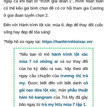
ngay cả khi bạn lỡ “trượt giai đoạn 1”, mình hoàn toàn
có thể kêu gọi bình chọn để có cơ hội tham gia Casting
ở giai đoạn tuyển chọn 2.
Đến với Hành trình lột xác mùa 6, đẹp để thay đổi cuộc
sống hay đẹp để tỏa sáng!
?Nộp hồ sơ ngay tại:
https://hanhtrinhlotxac.vn/
“Nếu bạn tò mò
hành trình lột xác
mùa 7 có những ai
và sự thay đổi
của họ kỳ diệu ra sao, hãy theo dõi
ngay câu chuyện của
trương thị trà
my
. Được biết đến với biệt danh
cô
gái nạo dừa lột xác
, màn
phẫu thuật
hàm hô kangnam
của Trà My đã gây
bão ngay từ
trà my htlx mùa 7 tập 1
.