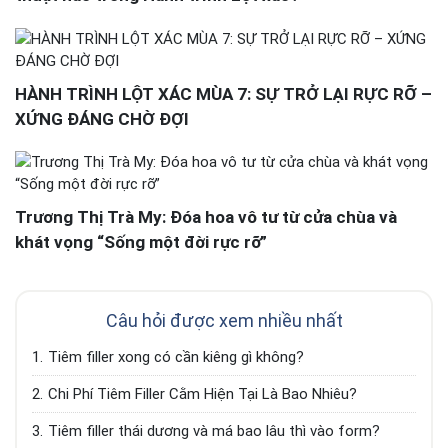
HÀNH TRÌNH LỘT XÁC MÙA 7: SỰ TRỞ LẠI RỰC RỠ –
XỨNG ĐÁNG CHỜ ĐỢI
Trương Thị Trà My: Đóa hoa vô tư từ cửa chùa và
khát vọng “Sống một đời rực rỡ”
Câu hỏi được xem nhiều nhất
1.
Tiêm filler xong có cần kiêng gì không?
2.
Chi Phí Tiêm Filler Cằm Hiện Tại Là Bao Nhiêu?
3.
Tiêm filler thái dương và má bao lâu thì vào form?