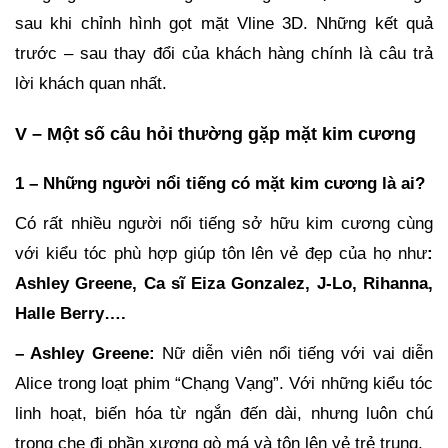
sau khi chỉnh hình gọt mặt Vline 3D. Những kết quả
trước – sau thay đổi của khách hàng chính là câu trả
lời khách quan nhất.
V – Một số câu hỏi thường gặp mặt kim cương
1 – Những người nổi tiếng có mặt kim cương là ai?
Có rất nhiều người nổi tiếng sở hữu kim cương cùng
với kiểu tóc phù hợp giúp tôn lên vẻ đẹp của họ như
:
Ashley Greene, Ca sĩ Eiza Gonzalez, J-Lo, Rihanna,
Halle Berry….
– Ashley Greene:
Nữ diễn viên nổi tiếng với vai diễn
Alice trong loạt phim “Chạng Vạng”. Với những kiểu tóc
linh hoạt, biến hóa từ ngắn đến dài, nhưng luôn chú
trọng che đi phần xương gò má và tôn lên vẻ trẻ trung.