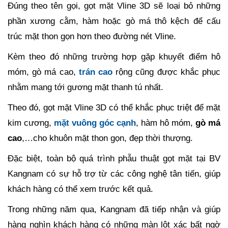
Đúng theo tên gọi, gọt mặt Vline 3D sẽ loại bỏ những
phần xương cằm, hàm hoặc gò má thô kệch để cấu
trúc mặt thon gọn hơn theo đường nét Vline.
Kèm theo đó những trường hợp gặp khuyết điểm hô
móm, gò má cao,
trán cao
rộng cũng được khắc phục
nhằm mang tới gương mặt thanh tú nhất.
Theo đó, gọt mặt Vline 3D có thể khắc phục triệt để mặt
kim cương,
mặt vuông góc cạnh
, hàm hô móm,
gò má
cao
,…cho khuôn mặt thon gọn, đẹp thời thượng.
Đặc biệt, toàn bộ quá trình phẫu thuật gọt mặt tại BV
Kangnam có sự hỗ trợ từ các công nghệ tân tiến, giúp
khách hàng có thể xem trước kết quả.
Trong những năm qua, Kangnam đã tiếp nhận và giúp
hàng nghìn khách hàng có những màn lột xác bất ngờ