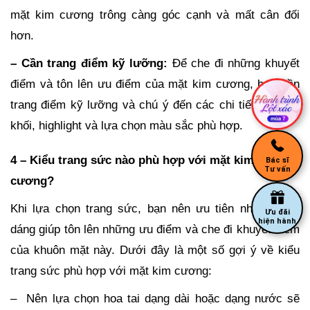
mặt kim cương trông càng góc cạnh và mất cân đối
hơn.
– Cần trang điểm kỹ lưỡng:
Để che đi những khuyết
điểm và tôn lên ưu điểm của mặt kim cương, bạn cần
trang điểm kỹ lưỡng và chú ý đến các chi tiết như tạo
khối, highlight và lựa chọn màu sắc phù hợp.
4 – Kiểu trang sức nào phù hợp với mặt kim
Bác sĩ
Tư vấn
cương?
Khi lựa chọn trang sức, bạn nên ưu tiên những kiểu
Ưu đãi
hiện hành
dáng giúp tôn lên những ưu điểm và che đi khuyết điểm
của khuôn mặt này. Dưới đây là một số gợi ý về kiểu
trang sức phù hợp với mặt kim cương:
– Nên lựa chọn hoa tai dạng dài hoặc dạng nước sẽ