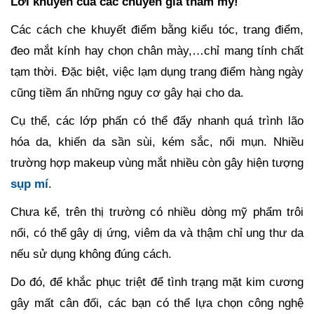
Lời khuyên của các chuyên gia thẩm mỹ!
Các cách che khuyết điểm bằng kiểu tóc, trang điểm,
đeo mắt kính hay chọn chân mày,…chỉ mang tính chất
tạm thời. Đặc biệt, việc lạm dụng trang điểm hàng ngày
cũng tiềm ẩn những nguy cơ gây hại cho da.
Cụ thể, các lớp phấn có thể đẩy nhanh quá trình lão
hóa da, khiến da sần sùi, kém sắc, nổi mụn. Nhiều
trường hợp makeup vùng mắt nhiều còn gây hiện tượng
sụp mí
.
Chưa kể, trên thị trường có nhiều dòng mỹ phẩm trôi
nổi, có thể gây dị ứng, viêm da và thậm chỉ ung thư da
nếu sử dụng không đúng cách.
Do đó, để khắc phục triệt để tình trạng mặt kim cương
gây mất cân đối, các bạn có thể lựa chọn công nghệ