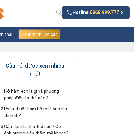
Hotline:
0968.999.777
nh thái
Hành trình Lột xác
Câu hỏi được xem nhiều
nhất
1.
Hở hàm ếch là gì và phương
pháp điều trị thế nào?
2.
Phẫu thuật hàm hô mất bao lâu
thì lành?
3.
Cằm lẹm là như thế nào? Có
ảnh hưởng đến thẩm mỹ không?