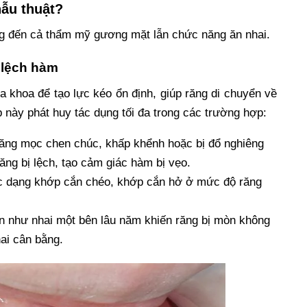
hẫu thuật?
g đến cả thẩm mỹ gương mặt lẫn chức năng ăn nhai.
 lệch hàm
a khoa để tạo lực kéo ổn định, giúp răng di chuyển về
này phát huy tác dụng tối đa trong các trường hợp:
ăng mọc chen chúc, khấp khểnh hoặc bị đổ nghiêng
ăng bị lệch, tạo cảm giác hàm bị vẹo.
 dạng khớp cắn chéo, khớp cắn hở ở mức độ răng
n như nhai một bên lâu năm khiến răng bị mòn không
hai cân bằng.