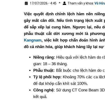
17/07/2026 - 4:45
*
Tham vấn y khoa:
Vũ Hữu
Việc quyết định chỉnh lệch hàm nên niền
gây mất cân đối. Nếu tình trạng lệch xuất 
để sắp xếp lại cung hàm. Ngược lại, nếu 
phẫu thuật cắt dời xương mới là phương 
Kangnam
, việc kết hợp chẩn đoán hình ả
đồ cá nhân hóa, giúp khách hàng lấy lại sự 
Niềng răng:
Hiệu quả với lệch hàm do ră
gian: 18 – 36 tháng.
Phẫu thuật:
Bắt buộc cho lệch hàm do cấ
Tỷ lệ phối hợp:
Khoảng 70% các ca lệch
để đạt khớp cắn khít sát 100%.
Công nghệ:
Sử dụng CT Cone Beam 3D 
kết quả.