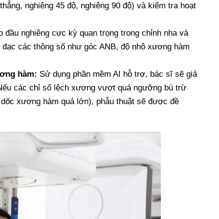
hẳng, nghiêng 45 độ, nghiêng 90 độ) và kiểm tra hoạt
o đầu nghiêng cực kỳ quan trọng trong chỉnh nha và
đo đạc các thông số như góc ANB, độ nhô xương hàm
ương hàm:
Sử dụng phần mềm AI hỗ trợ, bác sĩ sẽ giả
Nếu các chỉ số lệch xương vượt quá ngưỡng bù trừ
 dốc xương hàm quá lớn), phẫu thuật sẽ được đề