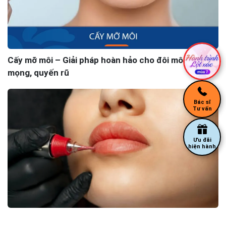
Cấy mỡ môi – Giải pháp hoàn hảo cho đôi môi căng
mọng, quyến rũ
Bác sĩ
Tư vấn
Ưu đãi
hiện hành
Phun xăm Plascell – Công nghệ phun xăm tiên tiến,