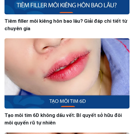
Tháng 7 18, 2021 lúc 11:51 sáng
Hiện tại chi phí là 6tr hay 8tr ạ? Mình thấy bài
viết có 2 mức giá
Tiêm filler môi kiêng hôn bao lâu? Giải đáp chi tiết từ
chuyên gia
Hồng ban
Tháng 7 15, 2021 lúc 4:46 chiều
Chị có miễn phí cho người khuyết tật không
Tạo môi tim 6D không dấu vết: Bí quyết sở hữu đôi
môi quyến rũ tự nhiên