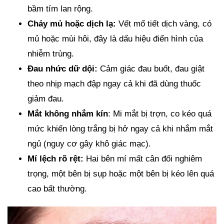
bầm tím lan rộng.
Chảy mủ hoặc dịch lạ:
Vết mổ tiết dịch vàng, có
mủ hoặc mùi hôi, đây là dấu hiệu điển hình của
nhiễm trùng.
Đau nhức dữ dội:
Cảm giác đau buốt, đau giật
theo nhịp mạch đập ngay cả khi đã dùng thuốc
giảm đau.
Mắt không nhắm kín
: Mi mắt bị trợn, co kéo quá
mức khiến lòng trắng bị hở ngay cả khi nhắm mắt
ngủ (nguy cơ gây khô giác mạc).
Mí lệch rõ rệt:
Hai bên mí mất cân đối nghiêm
trọng, một bên bị sụp hoặc một bên bị kéo lên quá
cao bất thường.