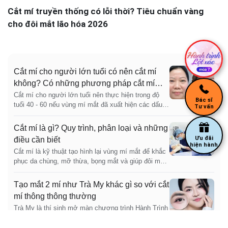
Cắt mí truyền thống có lỗi thời? Tiêu chuẩn vàng
cho đôi mắt lão hóa 2026
Cắt mí cho người lớn tuổi có nên cắt mí
không? Có những phương pháp cắt mí
nào an toàn
Cắt mí cho người lớn tuổi nên thực hiện trong độ
Bác sĩ
tuổi 40 - 60 nếu vùng mí mắt đã xuất hiện các dấu
Tư vấn
hiệu lão hóa rõ rệt như da chùng, bọng mỡ, sụp mí
hoặc mí sa che khuất tầm nhìn. Khi được thăm
Cắt mí là gì? Quy trình, phân loại và những
khám và chỉ định đúng từ bác sĩ chuyên khoa uy
Ưu đãi
điều cần biết
tín, cắt mí có thể giúp loại bỏ da dư, xử lý bọng mỡ,
hiện hành
Cắt mí là kỹ thuật tạo hình lại vùng mí mắt để khắc
cải thiện tình trạng sụp mí, từ đó mang lại đôi mắt
phục da chùng, mỡ thừa, bọng mắt và giúp đôi mắt
gọn gàng, tươi tắn và trẻ trung hơn. Trong một số
rõ nếp mí hơn, trẻ hơn, hài hòa hơn. Cắt mí trên
trường hợp, phương pháp này còn hỗ trợ cải thiện
phù hợp với người có mí sụp, da dư mí trên, mắt
tầm nhìn khi mí mắt sa trễ che khuất mắt.
Tạo mắt 2 mí như Trà My khác gì so với cắt
nhiều mỡ hoặc nếp mí mờ khiến gương mặt trông
mí thông thông thường
mệt mỏi. Cắt mí dưới phù hợp với người có bọng
Trà My là thí sinh mở màn chương trình Hành Trình
mỡ mắt, quầng mắt rõ, vùng dưới mắt phồng hoặc
Lột Xác mùa 7, gặp tình trạng hai mí không đều,
nhăn nhẹ làm khuôn mặt già hơn tuổi thật. Nếu tình
thiếu hài hòa. Sau khi hoàn tất phẫu thuật chỉnh hàm