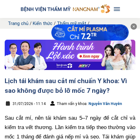
Trang chủ
/
Kiến thức
/
Thẩm mỹ mắt
/
✕
Lịch tái khám sau cắt mí chuẩn Y khoa: Vì
sao không được bỏ lỡ mốc 7 ngày?
31/07/2026 - 11:14
Tham vấn y khoa:
Nguyễn Văn Huyên
Sau cắt mí, nên tái khám sau 5–7 ngày để cắt chỉ và
kiểm tra vết thương. Lần kiểm tra tiếp theo thường vào
mốc 1 tháng để đánh giá nếp mí và sẹo. Tái khám giúp