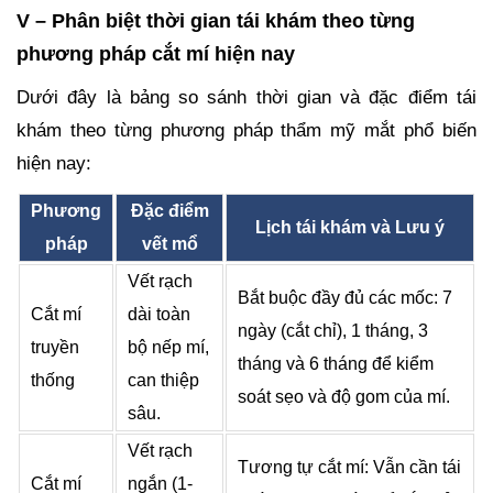
V – Phân biệt thời gian tái khám theo từng
phương pháp cắt mí hiện nay
Dưới đây là bảng so sánh thời gian và đặc điểm tái
khám theo từng phương pháp thẩm mỹ mắt phổ biến
hiện nay:
Phương
Đặc điểm
Lịch tái khám và Lưu ý
pháp
vết mổ
Vết rạch
Bắt buộc đầy đủ các mốc: 7
Cắt mí
dài toàn
ngày (cắt chỉ), 1 tháng, 3
truyền
bộ nếp mí,
tháng và 6 tháng để kiểm
thống
can thiệp
soát sẹo và độ gom của mí.
sâu.
Vết rạch
Tương tự cắt mí: Vẫn cần tái
Cắt mí
ngắn (1-