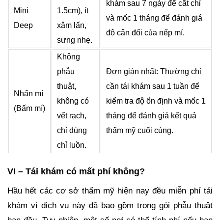
khám sau 7 ngày để cắt chỉ
Mini
1.5cm), ít
và mốc 1 tháng để đánh giá
Deep
xâm lấn,
độ cân đối của nếp mí.
sưng nhẹ.
Không
phẫu
Đơn giản nhất: Thường chỉ
thuật,
cần tái khám sau 1 tuần để
Nhấn mí
không có
kiểm tra độ ổn định và mốc 1
(Bấm mí)
vết rạch,
tháng để đánh giá kết quả
chỉ dùng
thẩm mỹ cuối cùng.
chỉ luồn.
VI – Tái khám có mất phí không?
Hầu hết các cơ sở thẩm mỹ hiện nay đều miễn phí tái
khám vì dịch vụ này đã bao gồm trong gói phẫu thuật