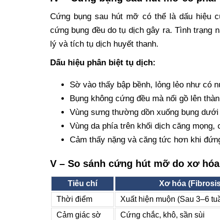
Cứng bụng sau hút mỡ có thể là dấu hiệu c
cứng bụng đều do tụ dịch gây ra. Tình trạng 
lý và tích tụ dịch huyết thanh.
Dấu hiệu phân biệt tụ dịch:
Sờ vào thấy bập bềnh, lỏng lẻo như có n
Bụng không cứng đều mà nổi gồ lên thành 
Vùng sưng thường dồn xuống bụng dưới h
Vùng da phía trên khối dịch căng mọng,
Cảm thấy nặng và căng tức hơn khi đứn
V – So sánh cứng hút mỡ do xơ hóa 
Tiêu chí
Xơ hóa (Fibrosis
Thời điểm
Xuất hiện muộn (Sau 3–6 tu
Cảm giác sờ
Cứng chắc, khô, sần sùi