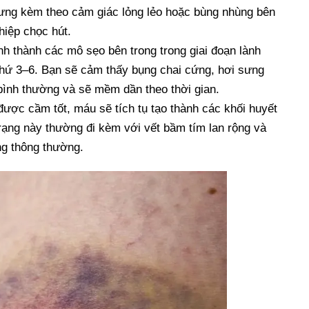
ưng kèm theo cảm giác lỏng lẻo hoặc bùng nhùng bên
thiệp chọc hút.
nh thành các mô sẹo bên trong trong giai đoạn lành
 thứ 3–6. Bạn sẽ cảm thấy bụng chai cứng, hơi sưng
bình thường và sẽ mềm dần theo thời gian.
ợc cầm tốt, máu sẽ tích tụ tạo thành các khối huyết
rạng này thường đi kèm với vết bầm tím lan rộng và
ng thông thường.