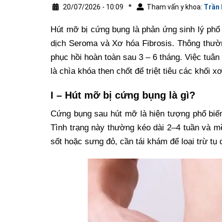
20/07/2026 - 10:09
*
Tham vấn y khoa:
Trần
Hút mỡ bị cứng bụng là phản ứng sinh lý phổ
dịch Seroma và Xơ hóa Fibrosis. Thông thườ
phục hồi hoàn toàn sau 3 – 6 tháng. Việc tuâ
là chìa khóa then chốt để triệt tiêu các khối x
I – Hút mỡ bị cứng bụng là gì?
Cứng bụng sau hút mỡ là hiện tượng phổ biến
Tình trạng này thường kéo dài 2–4 tuần và m
sốt hoặc sưng đỏ, cần tái khám để loại trừ tụ 