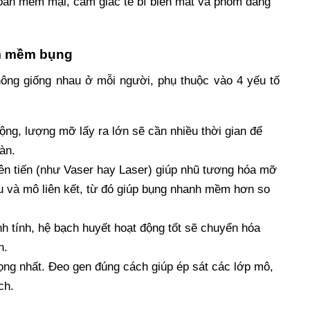
àn mềm mại, cảm giác tê bì biến mất và phom dáng
àm mềm bụng
ông giống nhau ở mỗi người, phụ thuộc vào 4 yếu tố
ộng, lượng mỡ lấy ra lớn sẽ cần nhiều thời gian để
àn.
iên tiến (như Vaser hay Laser) giúp nhũ tương hóa mỡ
 và mô liên kết, từ đó giúp bụng nhanh mềm hơn so
h tính, hệ bạch huyết hoạt động tốt sẽ chuyển hóa
n.
ọng nhất. Đeo gen đúng cách giúp ép sát các lớp mô,
ch.