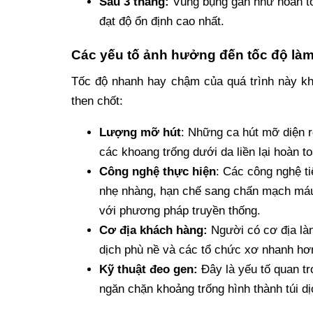
Sau 3 tháng:
Vùng bụng gần như hoàn to
đạt độ ổn định cao nhất.
Các yếu tố ảnh hưởng đến tốc độ l
Tốc độ nhanh hay chậm của quá trình này kh
then chốt:
Lượng mỡ hút
: Những ca hút mỡ diện r
các khoang trống dưới da liền lại hoàn to
Công nghệ thực hiện
: Các công nghệ t
nhẹ nhàng, hạn chế sang chấn mạch máu
với phương pháp truyền thống.
Cơ địa khách hàng:
Người có cơ địa làn
dịch phù nề và các tổ chức xơ nhanh hơ
Kỹ thuật đeo gen:
Đây là yếu tố quan tr
ngăn chặn khoảng trống hình thành túi dị