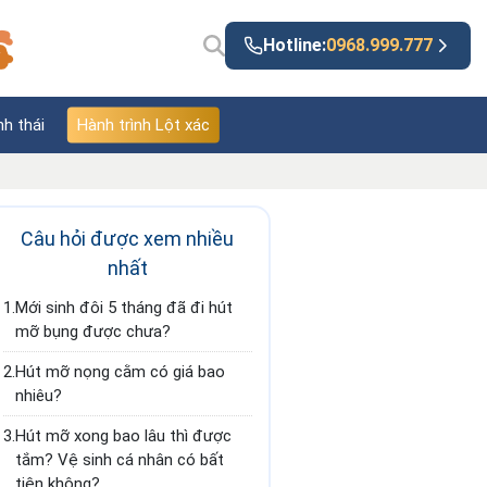
Hotline:
0968.999.777
nh thái
Hành trình Lột xác
Câu hỏi được xem nhiều
nhất
1.
Mới sinh đôi 5 tháng đã đi hút
mỡ bụng được chưa?
2.
Hút mỡ nọng cằm có giá bao
nhiêu?
3.
Hút mỡ xong bao lâu thì được
tắm? Vệ sinh cá nhân có bất
tiện không?