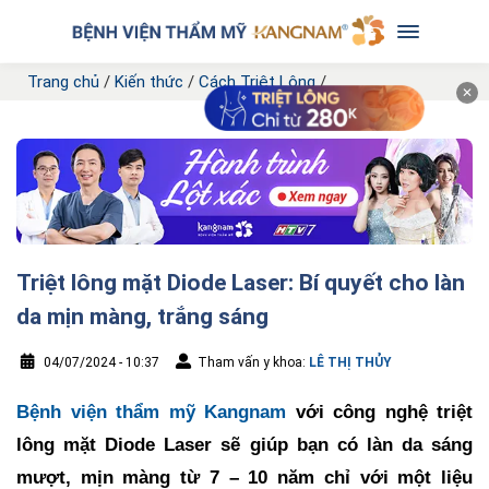
Trang chủ
/
Kiến thức
/
Cách Triệt Lông
/
✕
Triệt lông mặt Diode Laser: Bí quyết cho làn
da mịn màng, trắng sáng
04/07/2024 - 10:37
Tham vấn y khoa:
LÊ THỊ THỦY
Bệnh viện thẩm mỹ Kangnam
với công nghệ triệt
lông mặt Diode Laser sẽ giúp bạn có làn da sáng
mượt, mịn màng từ 7 – 10 năm chỉ với một liệu