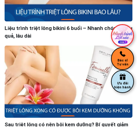
Liệu trình triệt lông bikini 6 buổi – Nhanh chóng, hiệu
quả, lâu dài
Bác sĩ
Tư vấn
Ưu đãi
hiện hành
Sau triệt lông có nên bôi kem dưỡng? Bí quyết giảm
ngứa da hiệu quả