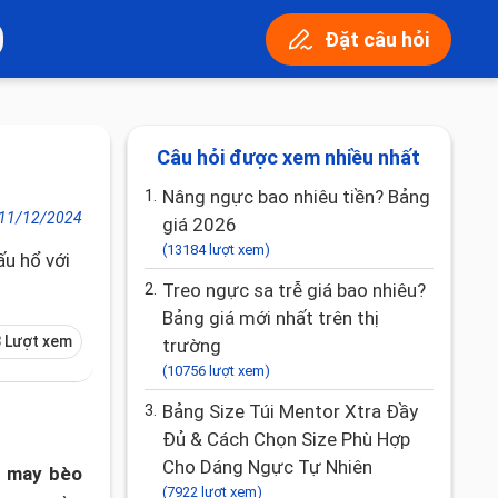
Đặt câu hỏi
Câu hỏi được xem nhiều nhất
1.
Nâng ngực bao nhiêu tiền? Bảng
11/12/2024
giá 2026
(13184 lượt xem)
ấu hổ với
2.
Treo ngực sa trễ giá bao nhiêu?
Bảng giá mới nhất trên thị
 Lượt xem
trường
(10756 lượt xem)
3.
Bảng Size Túi Mentor Xtra Đầy
Đủ & Cách Chọn Size Phù Hợp
Cho Dáng Ngực Tự Nhiên
g may bèo
(7922 lượt xem)