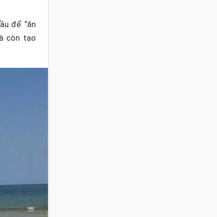
đầu để “ăn
à còn tạo