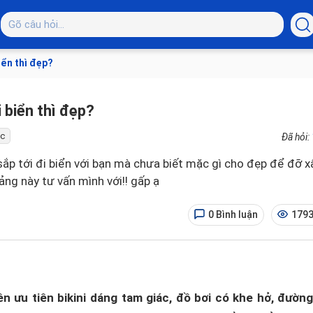
iển thì đẹp?
 biển thì đẹp?
c
Đã hỏi:
sắp tới đi biển với bạn mà chưa biết mặc gì cho đẹp để đỡ x
mảng này tư vấn mình với!! gấp ạ
0 Bình luận
1793
ên ưu tiên bikini dáng tam giác, đồ bơi có khe hở, đườn