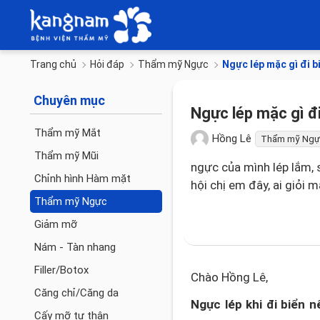
Trang chủ
Hỏi đáp
Thẩm mỹ Ngực
Ngực lép mặc gì đi b
Chuyên mục
Ngực lép mặc gì đi
Thẩm mỹ Mắt
Hồng Lê
Thẩm mỹ Ngự
Thẩm mỹ Mũi
ngực của mình lép lắm, 
Chỉnh hình Hàm mặt
hội chị em đây, ai giỏi 
Thẩm mỹ Ngực
Giảm mỡ
Nám - Tàn nhang
Filler/Botox
Chào Hồng Lê,
Căng chỉ/Căng da
Ngực lép khi đi biển n
Cấy mỡ tự thân