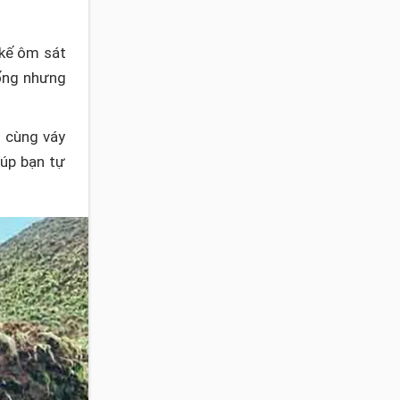
 kế ôm sát
ống nhưng
i cùng váy
iúp bạn tự