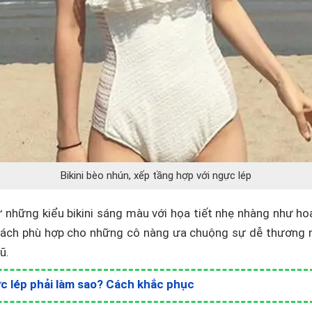
Bikini bèo nhún, xếp tầng hợp với ngực lép
ử những kiểu bikini sáng màu với họa tiết nhẹ nhàng như ho
 cách phù hợp cho những cô nàng ưa chuộng sự dễ thương 
ũ.
c lép phải làm sao? Cách khắc phục