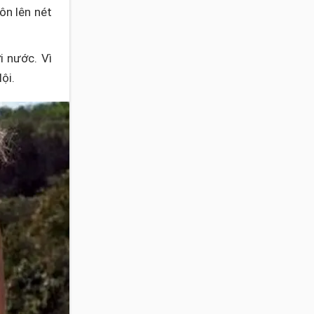
ôn lên nét
i nước. Vì
ội.