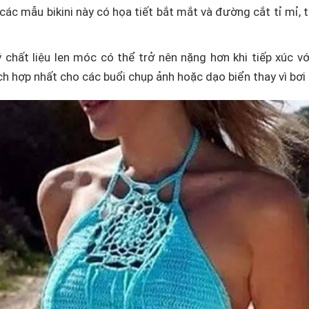
các mẫu bikini này có họa tiết bắt mắt và đường cắt tỉ mỉ, t
ý chất liệu len móc có thể trở nên nặng hơn khi tiếp xúc vớ
hích hợp nhất cho các buổi chụp ảnh hoặc dạo biển thay vì bơi l