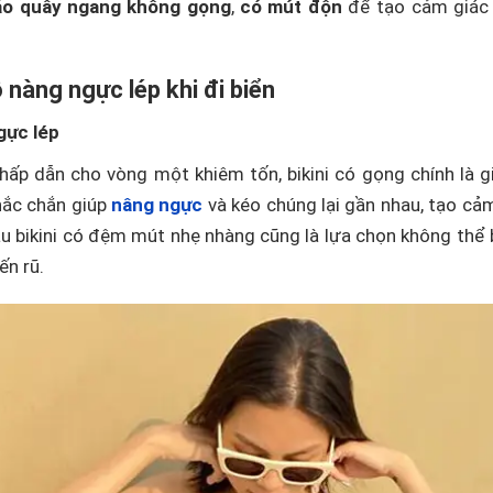
áo quây ngang không gọng
,
có mút độn
để tạo cảm giác
nàng ngực lép khi đi biển
gực lép
ấp dẫn cho vòng một khiêm tốn, bikini có gọng chính là gi
hắc chắn giúp
nâng ngực
và kéo chúng lại gần nhau, tạo cả
u bikini có đệm mút nhẹ nhàng cũng là lựa chọn không thể
ến rũ.