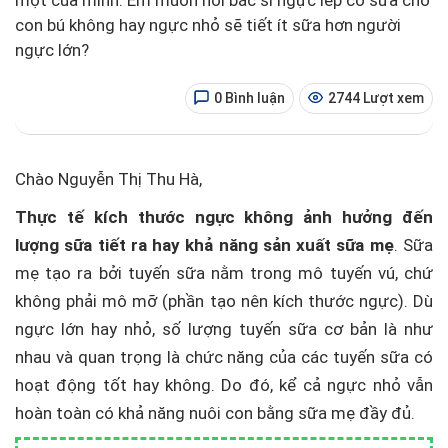
một của mình. Em muốn hỏi bác sĩ ngực lép có sữa cho
con bú không hay ngực nhỏ sẽ tiết ít sữa hơn người
ngực lớn?
0 Bình luận
2744 Lượt xem
Chào Nguyễn Thị Thu Hà,
Thực tế kích thước ngực không ảnh hưởng đến
lượng sữa tiết ra hay khả năng sản xuất sữa mẹ
. Sữa
mẹ tạo ra bởi tuyến sữa nằm trong mô tuyến vú, chứ
không phải mô mỡ (phần tạo nên kích thước ngực). Dù
ngực lớn hay nhỏ, số lượng tuyến sữa cơ bản là như
nhau và quan trọng là chức năng của các tuyến sữa có
hoạt động tốt hay không. Do đó, kể cả ngực nhỏ vẫn
hoàn toàn có khả năng nuôi con bằng sữa mẹ đầy đủ.