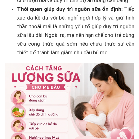
chế rượu bia và duy trì chế độ ăn uống cân bằng.
Thói quen giúp duy trì nguồn sữa ổn định:
Tiếp
xúc da kề da với bé, nghỉ ngơi hợp lý và giữ tinh
thần thoải mái là những yếu tố giúp duy trì nguồn
sữa lâu dài. Ngoài ra, mẹ nên hạn chế cho trẻ dùng
sữa công thức quá sớm nếu chưa thực sự cần
thiết để tránh làm giảm nhu cầu bú mẹ.