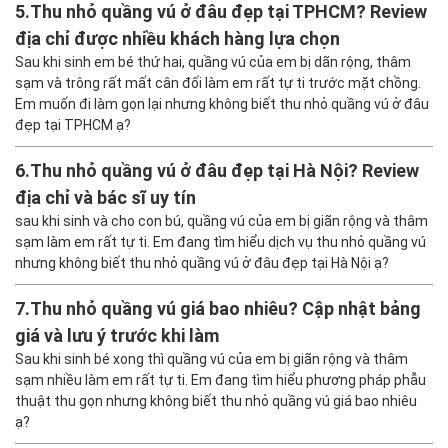
5.
Thu nhỏ quầng vú ở đâu đẹp tại TPHCM? Review
địa chỉ được nhiều khách hàng lựa chọn
Sau khi sinh em bé thứ hai, quầng vú của em bị dãn rộng, thâm
sạm và trông rất mất cân đối làm em rất tự ti trước mặt chồng.
Em muốn đi làm gọn lại nhưng không biết thu nhỏ quầng vú ở đâu
đẹp tại TPHCM ạ?
6.
Thu nhỏ quầng vú ở đâu đẹp tại Hà Nội? Review
địa chỉ và bác sĩ uy tín
sau khi sinh và cho con bú, quầng vú của em bị giãn rộng và thâm
sạm làm em rất tự ti. Em đang tìm hiểu dịch vụ thu nhỏ quầng vú
nhưng không biết thu nhỏ quầng vú ở đâu đẹp tại Hà Nội ạ?
7.
Thu nhỏ quầng vú giá bao nhiêu? Cập nhật bảng
giá và lưu ý trước khi làm
Sau khi sinh bé xong thì quầng vú của em bị giãn rộng và thâm
sạm nhiều làm em rất tự ti. Em đang tìm hiểu phương pháp phẫu
thuật thu gọn nhưng không biết thu nhỏ quầng vú giá bao nhiêu
ạ?