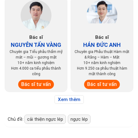
Bác sĩ
Bác sĩ
NGUYỄN TẤN VÀNG
HÁN ĐỨC ANH
Chuyên gia Tiểu phẫu thẩm mỹ
Chuyên gia Phẫu thuật Hàm mặt
mắt – mũi – gương mặt
& Răng – Hàm – Mặt
10+ năm kinh nghiệm
10+ năm kinh nghiệm
Hơn 4.000 ca tiểu phẫu thành
Hơn 9.250 ca phẫu thuật hàm
công
mặt thành công
Bác sĩ tư vấn
Bác sĩ tư vấn
Xem thêm
Chủ đề:
cải thiện ngực lép
ngực lép