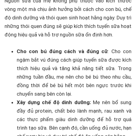
Nguồn sữa của mẹ không phụ thuộc vào kích thước
vòng một mà chịu ảnh hưởng bởi cách cho con bú, chế
độ dinh dưỡng và thói quen sinh hoạt hằng ngày. Duy trì
những thói quen đúng sẽ giúp kích thích tuyến sữa hoạt
động hiệu quả và hỗ trợ nguồn sữa ổn định hơn.
Cho con bú đúng cách và đúng cữ
: Cho con
ngậm bắt vú đúng cách giúp tuyến sữa được kích
thích hiệu quả và tăng khả năng tiết sữa. Trong
những tuần đầu, mẹ nên cho bé bú theo nhu cầu,
đồng thời để bé bú hết một bên ngực trước khi
chuyển sang bên còn lại.
Xây dựng chế độ dinh dưỡng:
Mẹ nên bổ sung
đầy đủ protein, chất béo lành mạnh, rau xanh và
các thực phẩm giàu dinh dưỡng để hỗ trợ quá
trình tạo sữa. Bên cạnh đó, cần uống đủ nước, hạn