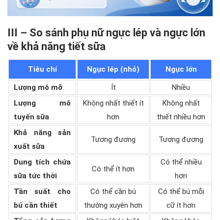
III – So sánh phụ nữ ngực lép và ngực lớn
về khả năng tiết sữa
Tiêu chí
Ngực lép (nhỏ)
Ngực lớn
Lượng mô mỡ
Ít
Nhiều
Lượng mô
Không nhất thiết ít
Không nhất
tuyến sữa
hơn
thiết nhiều hơn
Khả năng sản
Tương đương
Tương đương
xuất sữa
Dung tích chứa
Có thể nhiều
Có thể ít hơn
sữa tức thời
hơn
Tần suất cho
Có thể cần bú
Có thể bú mỗi
bú cần thiết
thường xuyên hơn
cữ ít hơn