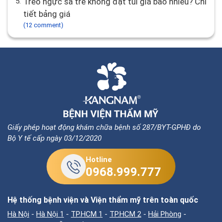
5.
Treo ngực sa trễ không đặt túi giá bao nhiêu? Chi
tiết bảng giá
(12 comment)
Giấy phép hoạt động khám chữa bệnh số 287/BYT-GPHĐ do
Bộ Y tế cấp ngày 03/12/2020
Hotline
0968.999.777
Hệ thống bệnh viện và Viện thẩm mỹ trên toàn quốc
Hà Nội
-
Hà Nội 1
-
TP.HCM 1
-
TP.HCM 2
-
Hải Phòng
-