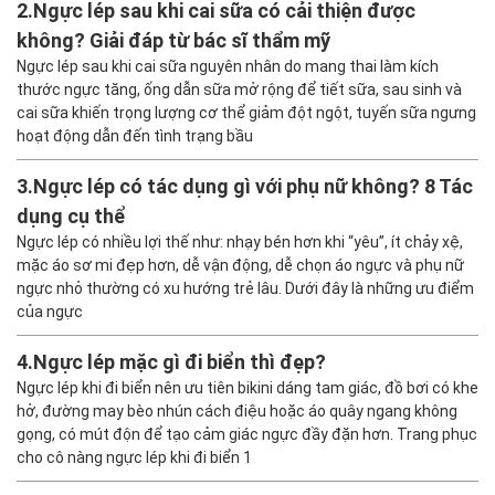
2.
Ngực lép sau khi cai sữa có cải thiện được
không? Giải đáp từ bác sĩ thẩm mỹ
Ngực lép sau khi cai sữa nguyên nhân do mang thai làm kích
thước ngực tăng, ống dẫn sữa mở rộng để tiết sữa, sau sinh và
cai sữa khiến trọng lượng cơ thể giảm đột ngột, tuyến sữa ngưng
hoạt động dẫn đến tình trạng bầu
3.
Ngực lép có tác dụng gì với phụ nữ không? 8 Tác
dụng cụ thể
Ngực lép có nhiều lợi thế như: nhạy bén hơn khi “yêu”, ít chảy xệ,
mặc áo sơ mi đẹp hơn, dễ vận động, dễ chọn áo ngực và phụ nữ
ngực nhỏ thường có xu hướng trẻ lâu. Dưới đây là những ưu điểm
của ngực
4.
Ngực lép mặc gì đi biển thì đẹp?
Ngực lép khi đi biển nên ưu tiên bikini dáng tam giác, đồ bơi có khe
hở, đường may bèo nhún cách điệu hoặc áo quây ngang không
gọng, có mút độn để tạo cảm giác ngực đầy đặn hơn. Trang phục
cho cô nàng ngực lép khi đi biển 1