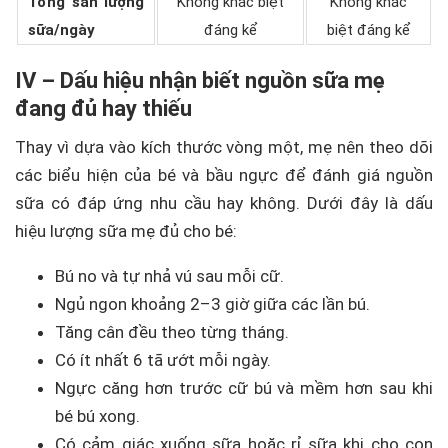
Tổng sản lượng
Không khác biệt
Không khác
sữa/ngày
đáng kể
biệt đáng kể
IV – Dấu hiệu nhận biết nguồn sữa mẹ
đang đủ hay thiếu
Thay vì dựa vào kích thước vòng một, mẹ nên theo dõi
các biểu hiện của bé và bầu ngực để đánh giá nguồn
sữa có đáp ứng nhu cầu hay không. Dưới đây là dấu
hiệu lượng sữa mẹ đủ cho bé:
Bú no và tự nhả vú sau mỗi cữ.
Ngủ ngon khoảng 2–3 giờ giữa các lần bú.
Tăng cân đều theo từng tháng.
Có ít nhất 6 tã ướt mỗi ngày.
Ngực căng hơn trước cữ bú và mềm hơn sau khi
bé bú xong.
Có cảm giác xuống sữa hoặc rỉ sữa khi cho con