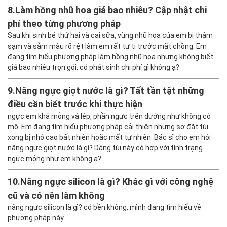
8.
Làm hồng nhũ hoa giá bao nhiêu? Cập nhật chi
phí theo từng phương pháp
Sau khi sinh bé thứ hai và cai sữa, vùng nhũ hoa của em bị thâm
sạm và sẫm màu rõ rệt làm em rất tự ti trước mặt chồng. Em
đang tìm hiểu phương pháp làm hồng nhũ hoa nhưng không biết
giá bao nhiêu trọn gói, có phát sinh chi phí gì không ạ?
9.
Nâng ngực giọt nước là gì? Tất tần tật những
điều cần biết trước khi thực hiện
ngực em khá mỏng và lép, phần ngực trên dường như không có
mô. Em đang tìm hiểu phương pháp cải thiện nhưng sợ đặt túi
xong bị nhô cao bất nhiên hoặc mất tự nhiên. Bác sĩ cho em hỏi
nâng ngực giọt nước là gì? Dáng túi này có hợp với tình trạng
ngực mỏng như em không ạ?
10.
Nâng ngực silicon là gì? Khác gì với công nghệ
cũ và có nên làm không
nâng ngực silicon là gì? có bền không, mình đang tìm hiểu về
phương pháp này