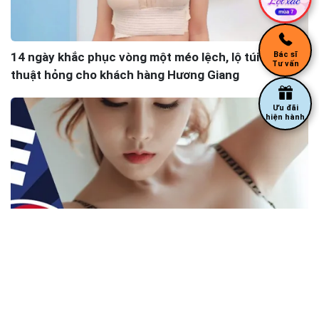
14 ngày khắc phục vòng một méo lệch, lộ túi do phẫu
Bác sĩ
Tư vấn
thuật hỏng cho khách hàng Hương Giang
Ưu đãi
hiện hành