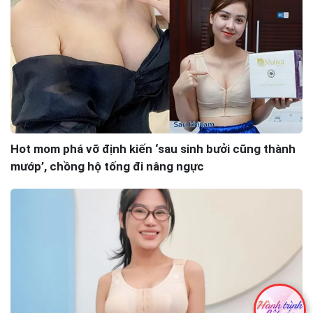
Hot mom phá vỡ định kiến ‘sau sinh bưởi cũng thành
mướp’, chồng hộ tống đi nâng ngực