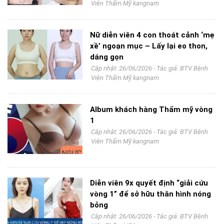
Viện Thẩm Mỹ kangnam
Nữ diễn viên 4 con thoát cảnh ‘mẹ
xề’ ngoạn mục – Lấy lại eo thon,
dáng gọn
Cập nhật: 26/06/2026 - Tác giả:
BTV Bệnh
Viện Thẩm Mỹ kangnam
Album khách hàng Thẩm mỹ vòng
1
Cập nhật: 26/06/2026 - Tác giả:
BTV Bệnh
Viện Thẩm Mỹ kangnam
Diễn viên 9x quyết định “giải cứu
vòng 1” để sở hữu thân hình nóng
bỏng
Cập nhật: 26/06/2026 - Tác giả:
BTV Bệnh