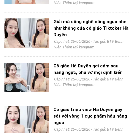
Viện Thẩm Mỹ kangnam
Giải mã công nghệ nâng ngực nhẹ
như không của cô giáo Tiktoker Hà
Duyên
Cập nhật: 26/06/2026 - Tác giả:
BTV Bệnh
Viện Thẩm Mỹ kangnam
Cô giáo Hà Duyên gợi cảm sau
nâng ngực, phá vỡ mọi định kiến
Cập nhật: 26/06/2026 - Tác giả:
BTV Bệnh
Viện Thẩm Mỹ kangnam
Cô giáo triệu view Hà Duyên gây
sốt với vòng 1 cực phẩm hậu nâng
ngực
Cập nhật: 26/06/2026 - Tác giả:
BTV Bệnh