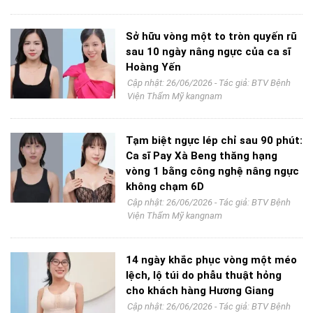
Sở hữu vòng một to tròn quyến rũ
sau 10 ngày nâng ngực của ca sĩ
Hoàng Yến
Cập nhật: 26/06/2026 - Tác giả:
BTV Bệnh
Viện Thẩm Mỹ kangnam
Tạm biệt ngực lép chỉ sau 90 phút:
Ca sĩ Pay Xà Beng thăng hạng
vòng 1 bằng công nghệ nâng ngực
không chạm 6D
Cập nhật: 26/06/2026 - Tác giả:
BTV Bệnh
Viện Thẩm Mỹ kangnam
14 ngày khắc phục vòng một méo
lệch, lộ túi do phẫu thuật hỏng
cho khách hàng Hương Giang
Cập nhật: 26/06/2026 - Tác giả:
BTV Bệnh