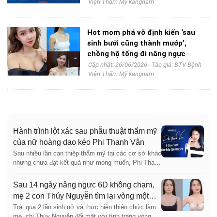
Viện Thẩm Mỹ kangnam
Hot mom phá vỡ định kiến ‘sau
sinh bưởi cũng thành mướp’,
chồng hộ tống đi nâng ngực
Cập nhật: 26/06/2026 - Tác giả:
BTV Bệnh
Viện Thẩm Mỹ kangnam
Hành trình lột xác sau phẫu thuật thẩm mỹ
của nữ hoàng dao kéo Phi Thanh Vân
Sau nhiều lần can thiệp thẩm mỹ tại các cơ sở khác
nhưng chưa đạt kết quả như mong muốn, Phi Thanh
Vân quyết định thực hiện cuộc "đại tu" vóc
Sau 14 ngày nâng ngực 6D không chạm,
mẹ 2 con Thúy Nguyễn tìm lại vòng một
căng tròn, tự nhiên
Trải qua 2 lần sinh nở và thực hiện thiên chức làm
mẹ, chị Thúy Nguyễn đối mặt với tình trạng vòng 1