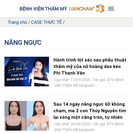
Trang chủ
/
CASE THỰC TẾ
/
NÂNG NGỰC
Hành trình lột xác sau phẫu thuật
thẩm mỹ của nữ hoàng dao kéo
Phi Thanh Vân
Cập nhật: 17/07/2026 - Tác giả:
BTV Bệnh
Viện Thẩm Mỹ kangnam
Sau 14 ngày nâng ngực 6D không
chạm, mẹ 2 con Thúy Nguyễn tìm
lại vòng một căng tròn, tự nhiên
Cập nhật: 26/06/2026 - Tác giả:
BTV Bệnh
Viện Thẩm Mỹ kangnam