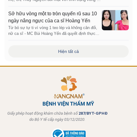
teo lép, sa trễ và không cân đối. Quyết định tin
tưởng Bệnh viện Thẩm mỹ Kangnam Sài Gòn, chị
Sở hữu vòng một to tròn quyến rũ sau 10
đã có màn "lột xác" ngoạn mục chỉ sau 14 ngày nhờ
ngày nâng ngực của ca sĩ Hoàng Yến
phương pháp Nâng ngực 6D không chạm và túi
Từ bỏ sự tự ti vì vòng 1 teo lép và không cân đối,
Motiva Er...
nữ ca sĩ - MC Bùi Hoàng Yến đã quyết định thực
hiện phẫu thuật nâng ngực tại Bệnh viện Thẩm mỹ
Kangnam Hà Nội. Chỉ sau 10 ngày áp dụng công
nghệ nâng ngực 6D nội soi, cô đã sở hữu dáng
Hiện tất cả
ngực căng tròn, mềm mại tự nhiên để tự tin tỏa
sáng trên sân khấu.
Giấy phép hoạt động khám chữa bệnh số
287/BYT-GPHĐ
do Bộ Y tế cấp ngày 03/12/2020.