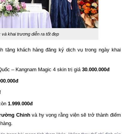
c và khai trương diễn ra tốt đẹp
ành tặng khách hàng đăng ký dịch vụ trong ngày khai
Quốc – Kangnam Magic 4 skin trị giá
30.000.000đ
000.000đ
đ
 còn
1.999.000đ
Trường Chinh
và hy vọng rằng viện sẽ trở thành điểm
 hàng.
in trong bài mang tính tham khảo, không thay thế chỉ định của