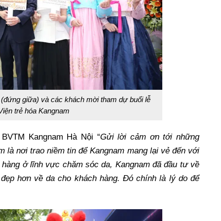
(đứng giữa) và các khách mời tham dự buổi lễ
 Viện trẻ hóa Kangnam
H BVTM Kangnam Hà Nội “
Gửi lời cảm ơn tới những
 là nơi trao niềm tin để Kangnam mang lại vẻ đến với
h hàng ở lĩnh vực chăm sóc da, Kangnam đã đầu tư về
đẹp hơn về da cho khách hàng. Đó chính là lý do để