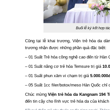
Buổi lễ ký kết hợp tá
Cũng tại lễ khai trương, Viện trẻ hóa da d
trương nhận được những phần quà đặc biệt:
– 01 Suất Trẻ hóa công nghệ cao đến từ Hàn 
– 01 Suất nâng cơ trẻ hóa Temsure trị giá
10.
– 01 Suất phun xăm vi chạm trị giá
5.000.000
– 05 Suất 1cc filer/botox/meso Hàn Quốc chỉ
Chúc mừng
Viện trẻ hóa da Kangnam 194 
đến tin cậy cho lĩnh vực trẻ hóa da của khách
Kết quả thẩm mỹ phụ thuộc cơ địa từng người. Thông t