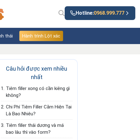
Hotline:
0968.999.777
nh thái
Hành trình Lột xác
Câu hỏi được xem nhiều
nhất
1.
Tiêm filler xong có cần kiêng gì
không?
2.
Chi Phí Tiêm Filler Cằm Hiện Tại
Là Bao Nhiêu?
3.
Tiêm filler thái dương và má
bao lâu thì vào form?