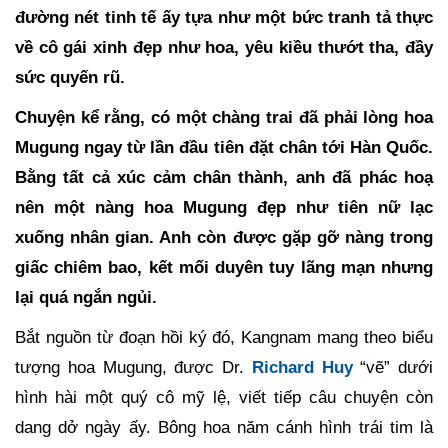
đường nét tinh tế ấy tựa như một bức tranh tả thực
về cô gái xinh đẹp như hoa, yêu kiều thướt tha, đầy
sức quyến rũ.
Chuyện kể rằng, có một chàng trai đã phải lòng hoa
Mugung ngay từ lần đầu tiên đặt chân tới Hàn Quốc.
Bằng tất cả xúc cảm chân thành, anh đã phác hoạ
nên một nàng hoa Mugung đẹp như tiên nữ lạc
xuống nhân gian. Anh còn được gặp gỡ nàng trong
giấc chiêm bao, kết mối duyên tuy lãng mạn nhưng
lại quá ngắn ngủi.
Bắt nguồn từ đoạn hồi ký đó, Kangnam mang theo biểu
tượng hoa Mugung, được Dr.
Richard Huy
“vẽ” dưới
hình hài một quý cô mỹ lệ, viết tiếp câu chuyện còn
dang dở ngày ấy. Bông hoa năm cánh hình trái tim là