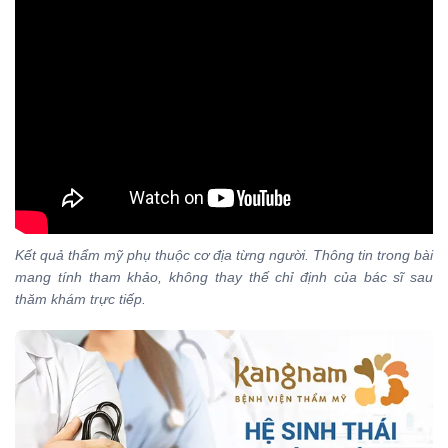
Kết quả thẩm mỹ phụ thuộc cơ địa từng người. Thông tin trong bài
mang tính tham khảo, không thay thế chỉ định của bác sĩ sau
thăm khám trực tiếp.