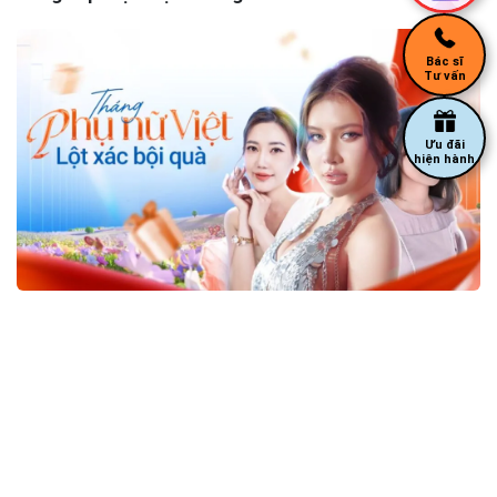
Bác sĩ
Tư vấn
Ưu đãi
hiện hành
Tháng Phụ Nữ Việt: Lột xác kiêu sa – Ưu đãi ngập
tràn