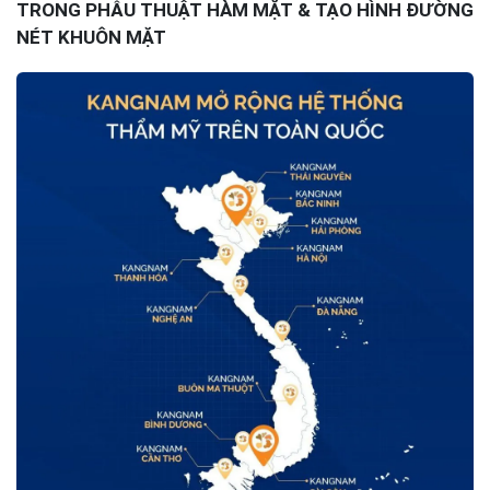
TRONG PHẪU THUẬT HÀM MẶT & TẠO HÌNH ĐƯỜNG
NÉT KHUÔN MẶT