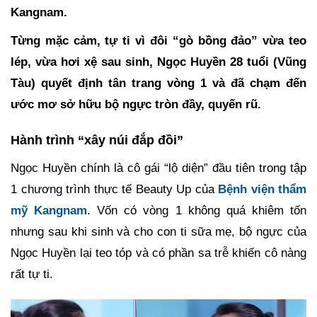
Kangnam.
Từng mặc cảm, tự ti vì đôi “gò bồng đảo” vừa teo
lép, vừa hơi xệ sau sinh, Ngọc Huyền 28 tuổi (Vũng
Tàu) quyết định tân trang vòng 1 và đã chạm đến
ước mơ sở hữu bộ ngực tròn đầy, quyến rũ.
Hành trình “xây núi đắp đồi”
Ngọc Huyền chính là cô gái “lộ diện” đầu tiên trong tập
1 chương trình thực tế Beauty Up của
Bệnh viện thẩm
mỹ Kangnam
. Vốn có vòng 1 không quá khiêm tốn
nhưng sau khi sinh và cho con ti sữa mẹ, bộ ngực của
Ngọc Huyền lại teo tóp và có phần sa trễ khiến cô nàng
rất tự ti.